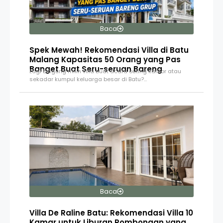
Baca
Spek Mewah! Rekomendasi Villa di Batu
Malang Kapasitas 50 Orang yang Pas
Banget Buat Seru-seruan Bareng
Lagi bingung milih villa buat acara outing kantor atau
sekadar kumpul keluarga besar di Batu?…
Baca
Villa De Raline Batu: Rekomendasi Villa 10
Kamar untuk Liburan Rombongan yang