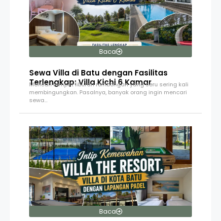
Baca
Sewa Villa di Batu dengan Fasilitas
Terlengkap: Villa Kichi 6 Kamar
Mencari tempat liburan rombongan yang seru sering kali
membingungkan. Pasalnya, banyak orang ingin mencari
sewa…
Baca