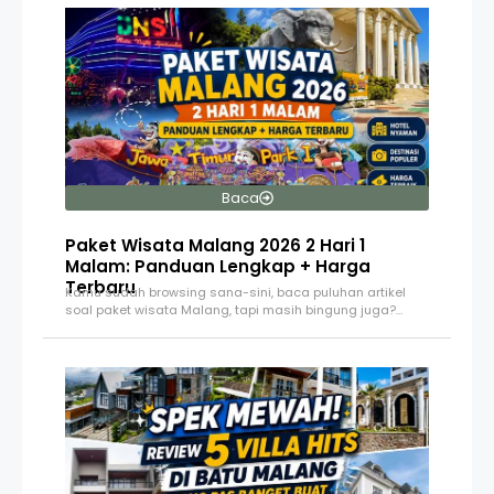
Baca
Paket Wisata Malang 2026 2 Hari 1
Malam: Panduan Lengkap + Harga
Terbaru
Kamu sudah browsing sana-sini, baca puluhan artikel
soal paket wisata Malang, tapi masih bingung juga?…