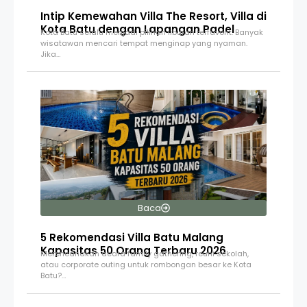
Intip Kemewahan Villa The Resort, Villa di
Kota Batu dengan Lapangan Padel
Kota Batu selalu menjadi pilihan liburan terfavorit. Banyak
wisatawan mencari tempat menginap yang nyaman.
Jika…
Baca
5 Rekomendasi Villa Batu Malang
Kapasitas 50 Orang Terbaru 2026
Merencanakan acara family gathering, reuni sekolah,
atau corporate outing untuk rombongan besar ke Kota
Batu?…