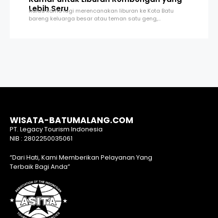
Lebih Seru
Kalau kamu lagi merencanakan liburan ke Kota Batu
bareng keluarga besar atau teman satu geng,…
WISATA-BATUMALANG.COM
PT. Legacy Tourism Indonesia
NIB : 2802250035061
“Dari Hati, Kami Memberikan Pelayanan Yang
Terbaik Bagi Anda”