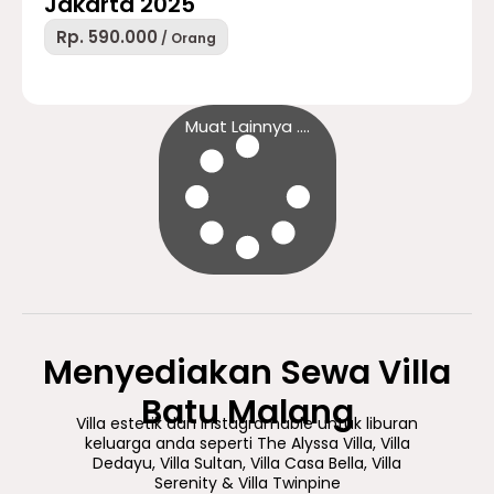
Jakarta 2025
Rp. 590.000
/ Orang
Muat Lainnya ....
Menyediakan Sewa Villa
Batu Malang
Villa estetik dan instagramable untuk liburan
keluarga anda seperti The Alyssa Villa, Villa
Dedayu, Villa Sultan, Villa Casa Bella, Villa
Serenity & Villa Twinpine