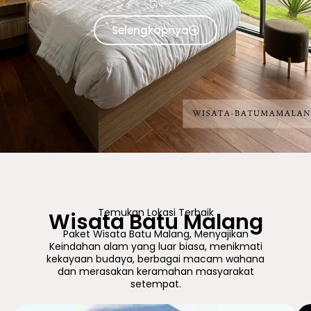
Selengkapnya
Temukan Lokasi Terbaik
Wisata Batu Malang
Paket Wisata Batu Malang, Menyajikan
Keindahan alam yang luar biasa, menikmati
kekayaan budaya, berbagai macam wahana
dan merasakan keramahan masyarakat
setempat.