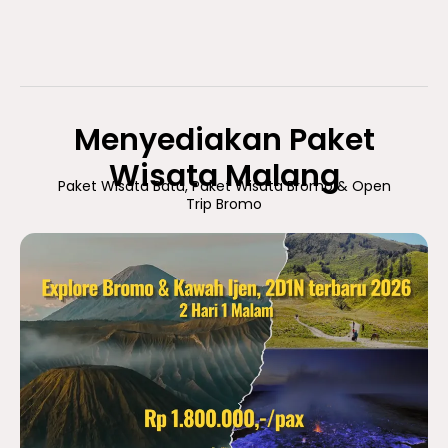
Menyediakan Paket
Wisata Malang
Paket Wisata Batu, Paket Wisata Bromo & Open
Trip Bromo