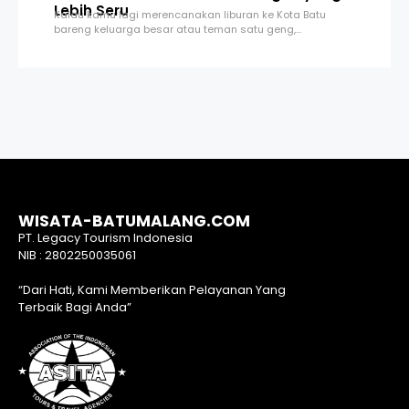
Lebih Seru
Kalau kamu lagi merencanakan liburan ke Kota Batu
bareng keluarga besar atau teman satu geng,…
WISATA-BATUMALANG.COM
PT. Legacy Tourism Indonesia
NIB : 2802250035061
“Dari Hati, Kami Memberikan Pelayanan Yang
Terbaik Bagi Anda”