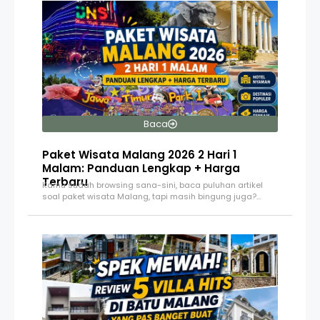
Baca
Paket Wisata Malang 2026 2 Hari 1
Malam: Panduan Lengkap + Harga
Terbaru
Kamu sudah browsing sana-sini, baca puluhan artikel
soal paket wisata Malang, tapi masih bingung juga?…