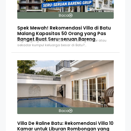
Baca
Spek Mewah! Rekomendasi Villa di Batu
Malang Kapasitas 50 Orang yang Pas
Banget Buat Seru-seruan Bareng
Lagi bingung milih villa buat acara outing kantor atau
sekadar kumpul keluarga besar di Batu?…
Baca
Villa De Raline Batu: Rekomendasi Villa 10
Kamar untuk Liburan Rombongan yang