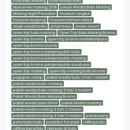
Kota Batu Malang
Kota wisata batu
Liburan ke malang 2018
Lokasi Wisata Batu Malang
Malang Night Paradise
museum angkut
museum bagong
museum taman satwa
objek wisata batu
omah kayu
onsen resort
open trip batu malang
Open Trip Batu Malang Bromo
open trip bromo
open trip bromo madakaripura
open trip bromo murah
open trip bromo penjemputan batu
open trip bromo penjemputan malang
open trip bromo penjemputan surabaya
open trip malang
open trip malang batu bromo
pagupon camp
paket wisata batu 2 hari 1 malam
paket wisata batu malang
paket wisata batu malang 3 hari 2 malam
Paket Wisata Batu Malang Bromo
paket wisata jawa timur
paket wisata malang
paket wisata malang 3 hari 2 malam
paket wisata malang 4 hari 3 malam
paralayang
pariwisata batu
predator fun park
rafting batu
rafting berantas
rekreasi di batu