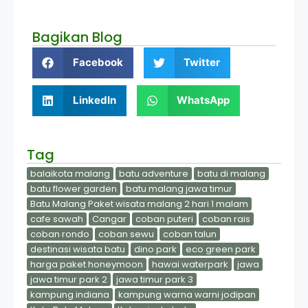
Bagikan Blog
Facebook
Twitter
LinkedIn
WhatsApp
Tag
balaikota malang
batu adventure
batu di malang
batu flower garden
batu malang jawa timur
Batu Malang Paket wisata malang 2 hari 1 malam
cafe sawah
Cangar
coban puteri
coban rais
coban rondo
coban sewu
coban talun
destinasi wisata batu
dino park
eco green park
harga paket honeymoon
hawai waterpark
jawa
jawa timur park 2
jawa timur park 3
kampung indiana
kampung warna warni jodipan