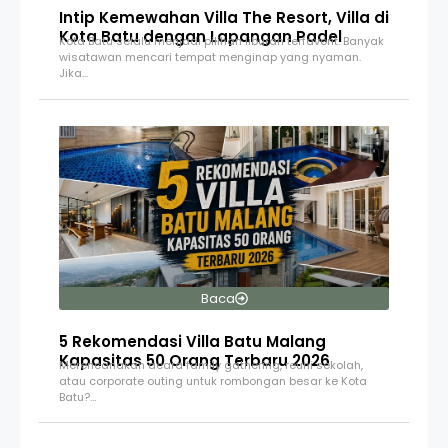
Intip Kemewahan Villa The Resort, Villa di
Kota Batu dengan Lapangan Padel
Kota Batu selalu menjadi pilihan liburan terfavorit. Banyak
wisatawan mencari tempat menginap yang nyaman.
Jika…
Baca
5 Rekomendasi Villa Batu Malang
Kapasitas 50 Orang Terbaru 2026
Merencanakan acara family gathering, reuni sekolah,
atau corporate outing untuk rombongan besar ke Kota
Batu?…