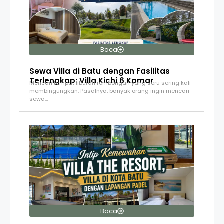
Baca
Sewa Villa di Batu dengan Fasilitas
Terlengkap: Villa Kichi 6 Kamar
Mencari tempat liburan rombongan yang seru sering kali
membingungkan. Pasalnya, banyak orang ingin mencari
sewa…
Baca