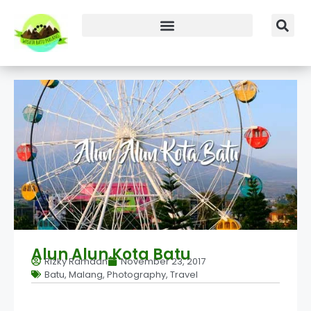
Alun Alun Kota Batu
Rizky Ramdan
November 23, 2017
Batu
,
Malang
,
Photography
,
Travel