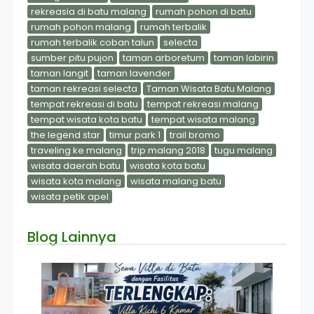
rekreasia di batu malang
rumah pohon di batu
rumah pohon malang
rumah terbalik
rumah terbalik coban talun
selecta
sumber pitu pujon
taman arboretum
taman labirin
taman langit
taman lavender
taman rekreasi selecta
Taman Wisata Batu Malang
tempat rekreasi di batu
tempat rekreasi malang
tempat wisata kota batu
tempat wisata malang
the legend star
timur park 1
trail bromo
traveling ke malang
trip malang 2018
tugu malang
wisata daerah batu
wisata kota batu
wisata kota malang
wisata malang batu
wisata petik apel
Blog Lainnya