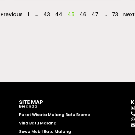
 Previous
1
…
43
44
45
46
47
…
73
Next
SITE MAP
K
Beranda
Paket Wisata Malang Batu Bromo
Villa Batu Malang
Sewa Mobil Batu Malang