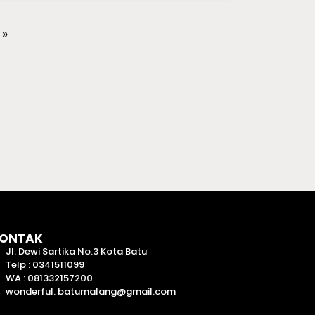
 »
ONTAK
Jl. Dewi Sartika No.3 Kota Batu
Telp : 0341511099
WA : 081332157200
wonderful. batumalang@gmail.com