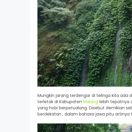
Mungkin jarang terdengar di telinga kita ada
terletak di Kabupaten
Malang
lebih tepatnya 
yang hobi berpetualang. Disebut demikian se
berdekatan , dalam bahasa jawa pitu artinya t