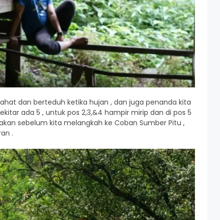
ahat dan berteduh ketika hujan , dan juga penanda kita
kitar ada 5 , untuk pos 2,3,&4 hampir mirip dan di pos 5
pakan sebelum kita melangkah ke Coban Sumber Pitu ,
an .