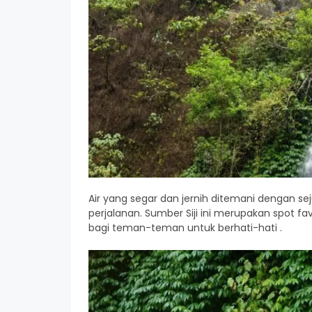
Air yang segar dan jernih ditemani dengan se
perjalanan. Sumber Siji ini merupakan spot favor
bagi teman-teman untuk berhati-hati .