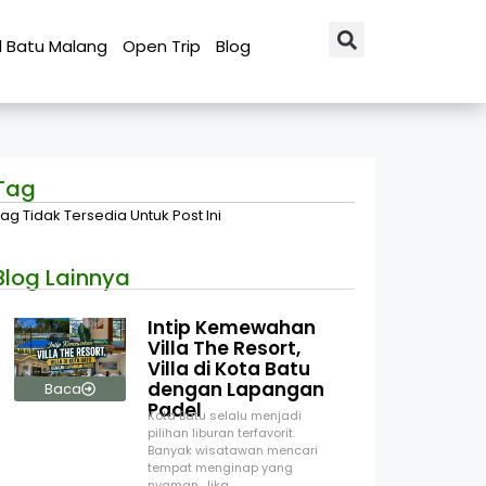
l Batu Malang
Open Trip
Blog
Tag
ag Tidak Tersedia Untuk Post Ini
Blog Lainnya
Intip Kemewahan
Villa The Resort,
Villa di Kota Batu
dengan Lapangan
Baca
Padel
Kota Batu selalu menjadi
pilihan liburan terfavorit.
Banyak wisatawan mencari
tempat menginap yang
nyaman. Jika…