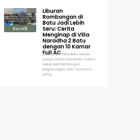
Liburan
Rombongan di
Batu Jadi Lebih
Seru: Cerita
Baca
Menginap di Villa
Naradha 2 Batu
dengan 10 Kamar
Full AC
Liburan ke Kota Batu selalu
punya cerita tersendiri. Udara
sejuk, pemandangan
pegunungan, dan suasana
yang…