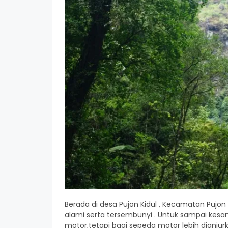
Berada di desa Pujon Kidul , Kecamatan Pujon
alami serta tersembunyi . Untuk sampai kes
motor,tetapi bagi sepeda motor lebih dianjurk