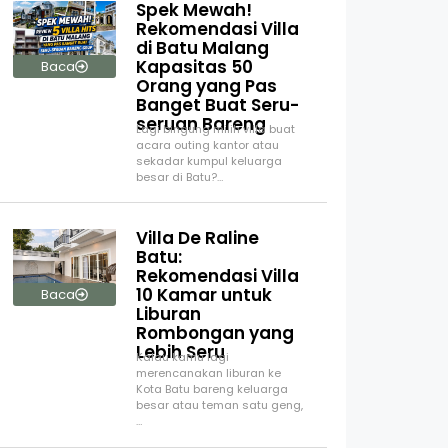
Spek Mewah!
Rekomendasi Villa
di Batu Malang
Kapasitas 50
Baca
Orang yang Pas
Banget Buat Seru-
seruan Bareng
Lagi bingung milih villa buat
acara outing kantor atau
sekadar kumpul keluarga
besar di Batu?…
Villa De Raline
Batu:
Rekomendasi Villa
10 Kamar untuk
Baca
Liburan
Rombongan yang
Lebih Seru
Kalau kamu lagi
merencanakan liburan ke
Kota Batu bareng keluarga
besar atau teman satu geng,
…