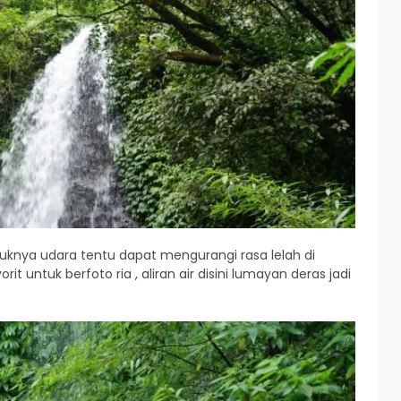
juknya udara tentu dapat mengurangi rasa lelah di
it untuk berfoto ria , aliran air disini lumayan deras jadi