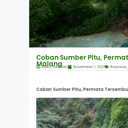
Coban Sumber Pitu, Perma
Malang
Rizky Ramdan
November 1, 2021
Business
Coban Sumber Pitu, Permata Tersembu