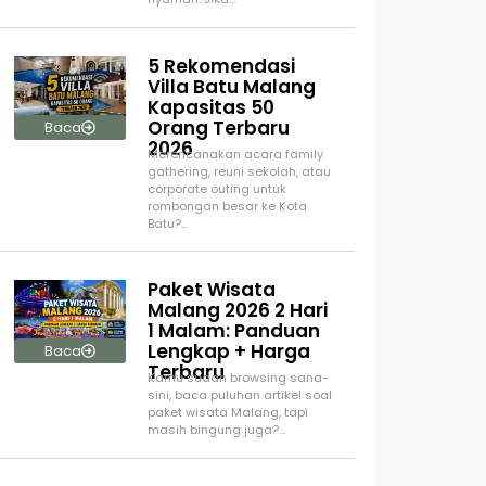
5 Rekomendasi
Villa Batu Malang
Kapasitas 50
Orang Terbaru
Baca
2026
Merencanakan acara family
gathering, reuni sekolah, atau
corporate outing untuk
rombongan besar ke Kota
Batu?…
Paket Wisata
Malang 2026 2 Hari
1 Malam: Panduan
Lengkap + Harga
Baca
Terbaru
Kamu sudah browsing sana-
sini, baca puluhan artikel soal
paket wisata Malang, tapi
masih bingung juga?…