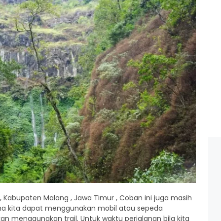
 , Kabupaten Malang , Jawa Timur , Coban ini juga masih
ana kita dapat menggunakan mobil atau sepeda
an menggunakan trail. Untuk waktu perjalanan bila kita