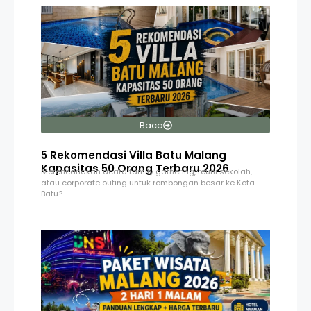
Baca
5 Rekomendasi Villa Batu Malang
Kapasitas 50 Orang Terbaru 2026
Merencanakan acara family gathering, reuni sekolah,
atau corporate outing untuk rombongan besar ke Kota
Batu?…