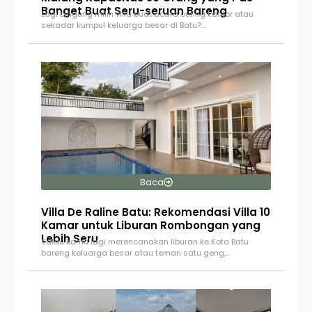
Banget Buat Seru-seruan Bareng
Lagi bingung milih villa buat acara outing kantor atau
sekadar kumpul keluarga besar di Batu?…
Baca
Villa De Raline Batu: Rekomendasi Villa 10
Kamar untuk Liburan Rombongan yang
Lebih Seru
Kalau kamu lagi merencanakan liburan ke Kota Batu
bareng keluarga besar atau teman satu geng,…