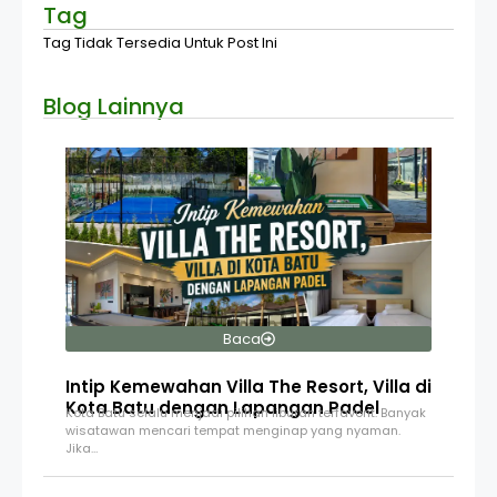
Tag
Tag Tidak Tersedia Untuk Post Ini
Blog Lainnya
Baca
Intip Kemewahan Villa The Resort, Villa di
Kota Batu dengan Lapangan Padel
Kota Batu selalu menjadi pilihan liburan terfavorit. Banyak
wisatawan mencari tempat menginap yang nyaman.
Jika…