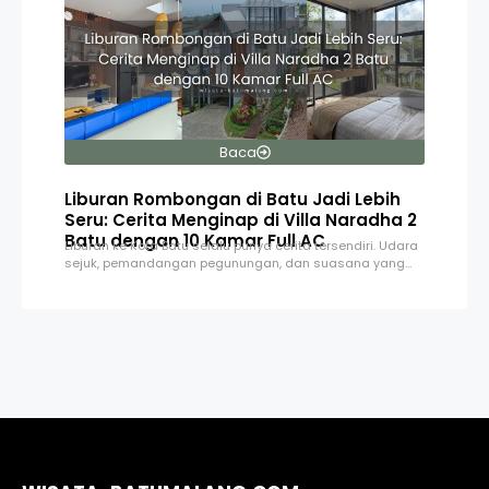
Baca
Liburan Rombongan di Batu Jadi Lebih
Seru: Cerita Menginap di Villa Naradha 2
Batu dengan 10 Kamar Full AC
Liburan ke Kota Batu selalu punya cerita tersendiri. Udara
sejuk, pemandangan pegunungan, dan suasana yang…