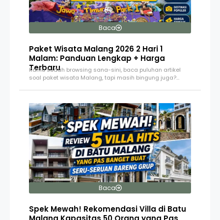
Baca
Paket Wisata Malang 2026 2 Hari 1
Malam: Panduan Lengkap + Harga
Terbaru
Kamu sudah browsing sana-sini, baca puluhan artikel
soal paket wisata Malang, tapi masih bingung juga?…
Baca
Spek Mewah! Rekomendasi Villa di Batu
Malang Kapasitas 50 Orang yang Pas