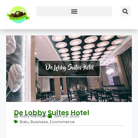
De Lobby Suites Hotel
Rizky Ramdan
Juni 24, 2020
Batu
,
Business
,
Ecommerce