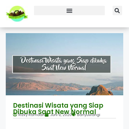
Destinasi Wisata yang Siap
Dibuka Saat New Normal
Rizky Ramdan
Juni 9, 2020
Banyuwangi