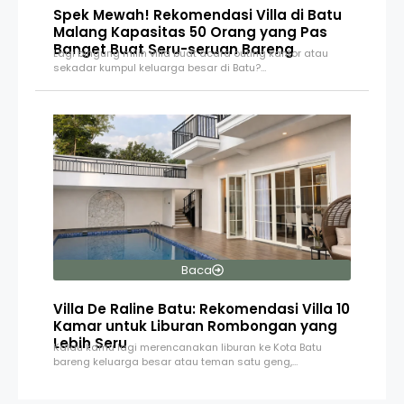
Spek Mewah! Rekomendasi Villa di Batu
Malang Kapasitas 50 Orang yang Pas
Banget Buat Seru-seruan Bareng
Lagi bingung milih villa buat acara outing kantor atau
sekadar kumpul keluarga besar di Batu?…
Baca
Villa De Raline Batu: Rekomendasi Villa 10
Kamar untuk Liburan Rombongan yang
Lebih Seru
Kalau kamu lagi merencanakan liburan ke Kota Batu
bareng keluarga besar atau teman satu geng,…