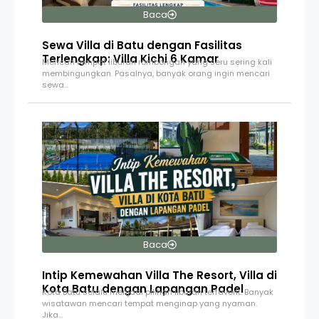
Baca
Sewa Villa di Batu dengan Fasilitas
Terlengkap: Villa Kichi 6 Kamar
Mencari tempat liburan rombongan yang seru sering kali
membingungkan. Pasalnya, banyak orang ingin mencari
sewa…
Baca
Intip Kemewahan Villa The Resort, Villa di
Kota Batu dengan Lapangan Padel
Kota Batu selalu menjadi pilihan liburan terfavorit. Banyak
wisatawan mencari tempat menginap yang nyaman.
Jika…