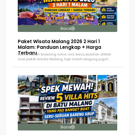
Baca
Paket Wisata Malang 2026 2 Hari 1
Malam: Panduan Lengkap + Harga
Terbaru
Kamu sudah browsing sana-sini, baca puluhan artikel
soal paket wisata Malang, tapi masih bingung juga?…
Baca