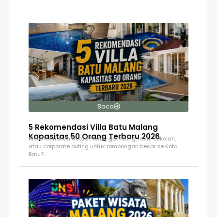
Baca
5 Rekomendasi Villa Batu Malang
Kapasitas 50 Orang Terbaru 2026
Merencanakan acara family gathering, reuni sekolah,
atau corporate outing untuk rombongan besar ke Kota
Batu?…