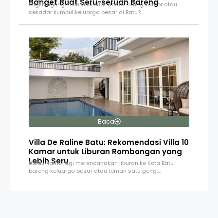
Banget Buat Seru-seruan Bareng
Lagi bingung milih villa buat acara outing kantor atau
sekadar kumpul keluarga besar di Batu?…
Baca
Villa De Raline Batu: Rekomendasi Villa 10
Kamar untuk Liburan Rombongan yang
Lebih Seru
Kalau kamu lagi merencanakan liburan ke Kota Batu
bareng keluarga besar atau teman satu geng,…