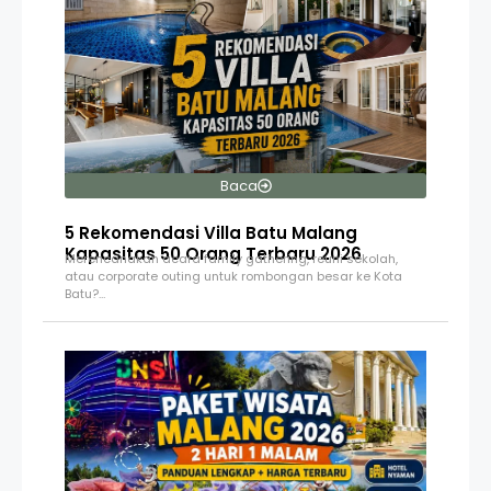
Baca
5 Rekomendasi Villa Batu Malang
Kapasitas 50 Orang Terbaru 2026
Merencanakan acara family gathering, reuni sekolah,
atau corporate outing untuk rombongan besar ke Kota
Batu?…