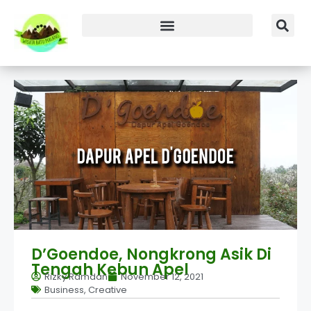
D’Goendoe, Nongkrong Asik Di
Tengah Kebun Apel
Rizky Ramdan
November 12, 2021
Business
,
Creative