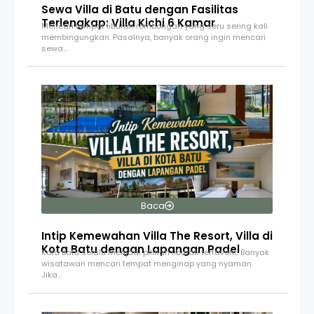
Sewa Villa di Batu dengan Fasilitas
Terlengkap: Villa Kichi 6 Kamar
Mencari tempat liburan rombongan yang seru sering kali
membingungkan. Pasalnya, banyak orang ingin mencari
sewa…
Baca
Intip Kemewahan Villa The Resort, Villa di
Kota Batu dengan Lapangan Padel
Kota Batu selalu menjadi pilihan liburan terfavorit. Banyak
wisatawan mencari tempat menginap yang nyaman.
Jika…