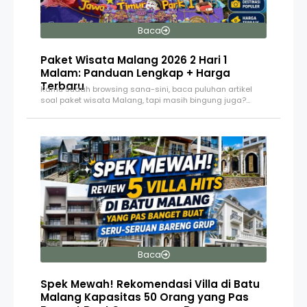
Baca
Paket Wisata Malang 2026 2 Hari 1
Malam: Panduan Lengkap + Harga
Terbaru
Kamu sudah browsing sana-sini, baca puluhan artikel
soal paket wisata Malang, tapi masih bingung juga?…
Baca
Spek Mewah! Rekomendasi Villa di Batu
Malang Kapasitas 50 Orang yang Pas