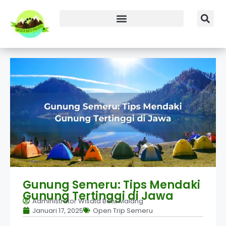
Gunung Semeru: Tips Mendaki
Gunung Tertinggi di Jawa
Administrator Wisata Batu Malang
Januari 17, 2025
Open Trip Semeru