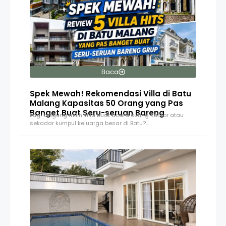
Baca
Spek Mewah! Rekomendasi Villa di Batu
Malang Kapasitas 50 Orang yang Pas
Banget Buat Seru-seruan Bareng
Lagi bingung milih villa buat acara outing kantor atau
sekadar kumpul keluarga besar di Batu?…