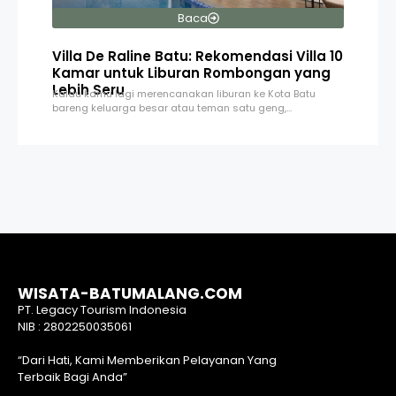
Baca
Villa De Raline Batu: Rekomendasi Villa 10
Kamar untuk Liburan Rombongan yang
Lebih Seru
Kalau kamu lagi merencanakan liburan ke Kota Batu
bareng keluarga besar atau teman satu geng,…
WISATA-BATUMALANG.COM
PT. Legacy Tourism Indonesia
NIB : 2802250035061
“Dari Hati, Kami Memberikan Pelayanan Yang
Terbaik Bagi Anda”