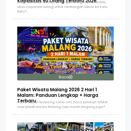
Kapasitas 50 Orang Terbaru 2026
Merencanakan acara family gathering, reuni sekolah,
atau corporate outing untuk rombongan besar ke Kota
Batu?…
Baca
Paket Wisata Malang 2026 2 Hari 1
Malam: Panduan Lengkap + Harga
Terbaru
Kamu sudah browsing sana-sini, baca puluhan artikel
soal paket wisata Malang, tapi masih bingung juga?…