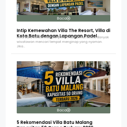
Baca
Intip Kemewahan Villa The Resort, Villa di
Kota Batu dengan Lapangan Padel
Kota Batu selalu menjadi pilihan liburan terfavorit. Banyak
wisatawan mencari tempat menginap yang nyaman.
Jika…
Baca
5 Rekomendasi Villa Batu Malang