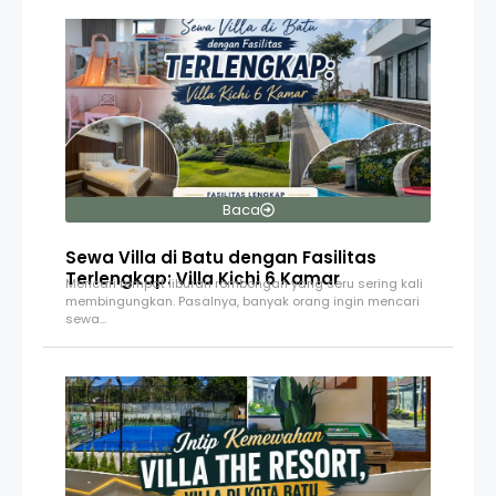
Baca
Sewa Villa di Batu dengan Fasilitas
Terlengkap: Villa Kichi 6 Kamar
Mencari tempat liburan rombongan yang seru sering kali
membingungkan. Pasalnya, banyak orang ingin mencari
sewa…