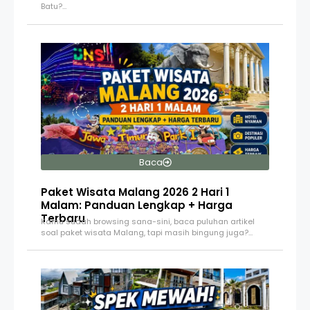
Batu?…
Baca
Paket Wisata Malang 2026 2 Hari 1
Malam: Panduan Lengkap + Harga
Terbaru
Kamu sudah browsing sana-sini, baca puluhan artikel
soal paket wisata Malang, tapi masih bingung juga?…