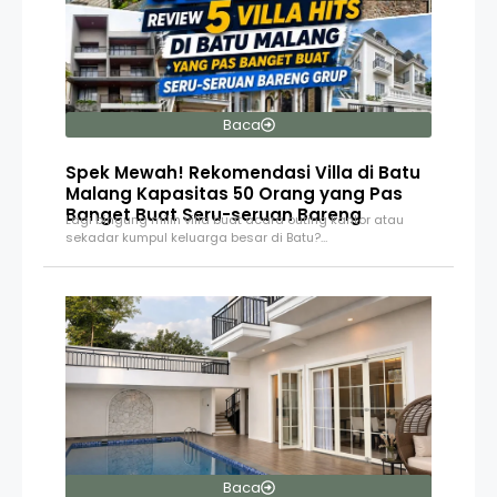
Baca
Spek Mewah! Rekomendasi Villa di Batu
Malang Kapasitas 50 Orang yang Pas
Banget Buat Seru-seruan Bareng
Lagi bingung milih villa buat acara outing kantor atau
sekadar kumpul keluarga besar di Batu?…
Baca