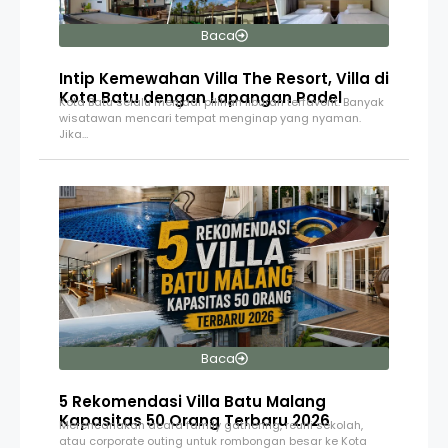
Baca
Intip Kemewahan Villa The Resort, Villa di
Kota Batu dengan Lapangan Padel
Kota Batu selalu menjadi pilihan liburan terfavorit. Banyak
wisatawan mencari tempat menginap yang nyaman.
Jika…
Baca
5 Rekomendasi Villa Batu Malang
Kapasitas 50 Orang Terbaru 2026
Merencanakan acara family gathering, reuni sekolah,
atau corporate outing untuk rombongan besar ke Kota