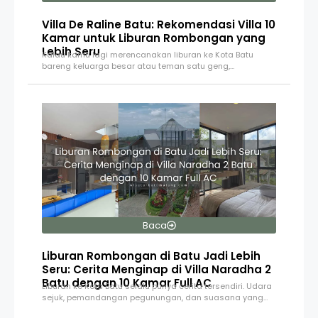
Villa De Raline Batu: Rekomendasi Villa 10
Kamar untuk Liburan Rombongan yang
Lebih Seru
Kalau kamu lagi merencanakan liburan ke Kota Batu
bareng keluarga besar atau teman satu geng,…
Baca
Liburan Rombongan di Batu Jadi Lebih
Seru: Cerita Menginap di Villa Naradha 2
Batu dengan 10 Kamar Full AC
Liburan ke Kota Batu selalu punya cerita tersendiri. Udara
sejuk, pemandangan pegunungan, dan suasana yang…