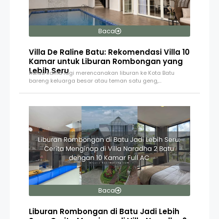
Baca
Villa De Raline Batu: Rekomendasi Villa 10
Kamar untuk Liburan Rombongan yang
Lebih Seru
Kalau kamu lagi merencanakan liburan ke Kota Batu
bareng keluarga besar atau teman satu geng,…
Baca
Liburan Rombongan di Batu Jadi Lebih