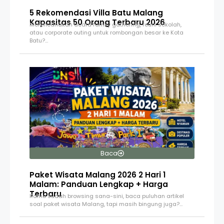
5 Rekomendasi Villa Batu Malang
Kapasitas 50 Orang Terbaru 2026
Merencanakan acara family gathering, reuni sekolah,
atau corporate outing untuk rombongan besar ke Kota
Batu?…
Baca
Paket Wisata Malang 2026 2 Hari 1
Malam: Panduan Lengkap + Harga
Terbaru
Kamu sudah browsing sana-sini, baca puluhan artikel
soal paket wisata Malang, tapi masih bingung juga?…