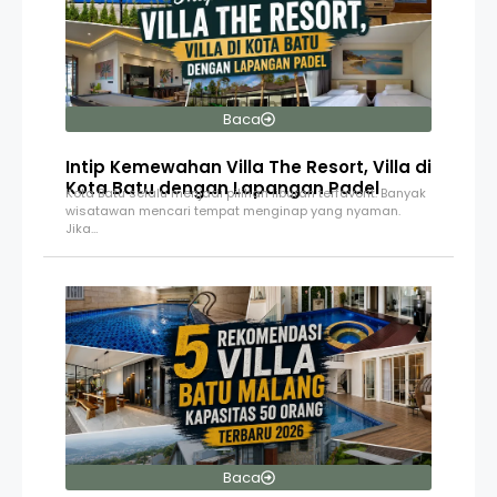
Baca
Intip Kemewahan Villa The Resort, Villa di
Kota Batu dengan Lapangan Padel
Kota Batu selalu menjadi pilihan liburan terfavorit. Banyak
wisatawan mencari tempat menginap yang nyaman.
Jika…
Baca