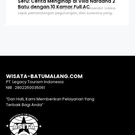
Seru: Cerita Menginap di Villa Naradha 2
Batu dengan 10 Kamar Full AC
Liburan ke Kota Batu selalu punya cerita tersendiri. Udara
sejuk, pemandangan pegunungan, dan suasana yang…
WISATA-BATUMALANG.COM
PT. Legacy Tourism Indonesia
NIB : 2802250035061
“Dari Hati, Kami Memberikan Pelayanan Yang
Terbaik Bagi Anda”