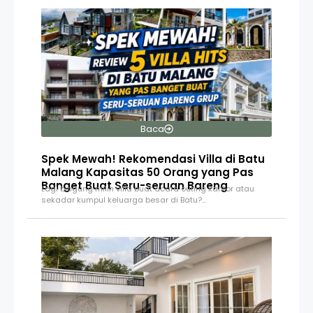
Baca
Spek Mewah! Rekomendasi Villa di Batu
Malang Kapasitas 50 Orang yang Pas
Banget Buat Seru-seruan Bareng
Lagi bingung milih villa buat acara outing kantor atau
sekadar kumpul keluarga besar di Batu?…