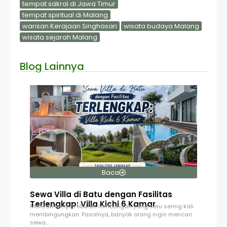
tempat sakral di Jawa Timur
tempat spiritual di Malang
warisan Kerajaan Singhasari
wisata budaya Malang
wisata sejarah Malang
Blog Lainnya
Baca
Sewa Villa di Batu dengan Fasilitas
Terlengkap: Villa Kichi 6 Kamar
Mencari tempat liburan rombongan yang seru sering kali
membingungkan. Pasalnya, banyak orang ingin mencari
sewa…