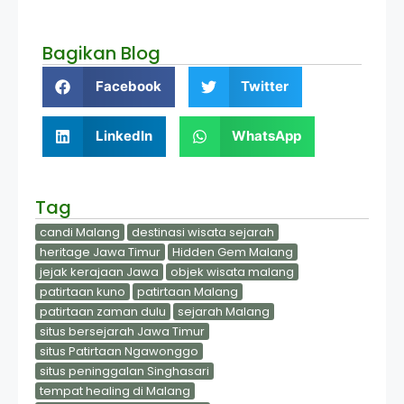
Bagikan Blog
Facebook
Twitter
LinkedIn
WhatsApp
Tag
candi Malang
destinasi wisata sejarah
heritage Jawa Timur
Hidden Gem Malang
jejak kerajaan Jawa
objek wisata malang
patirtaan kuno
patirtaan Malang
patirtaan zaman dulu
sejarah Malang
situs bersejarah Jawa Timur
situs Patirtaan Ngawonggo
situs peninggalan Singhasari
tempat healing di Malang