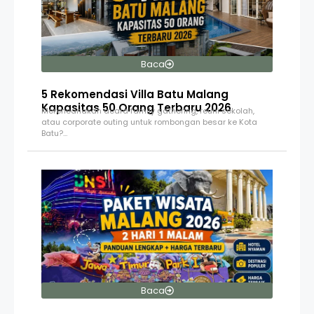
Baca
5 Rekomendasi Villa Batu Malang
Kapasitas 50 Orang Terbaru 2026
Merencanakan acara family gathering, reuni sekolah,
atau corporate outing untuk rombongan besar ke Kota
Batu?…
Baca