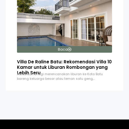
Baca
Villa De Raline Batu: Rekomendasi Villa 10
Kamar untuk Liburan Rombongan yang
Lebih Seru
Kalau kamu lagi merencanakan liburan ke Kota Batu
bareng keluarga besar atau teman satu geng,…