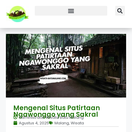
Mengenal Situs Patirtaan
Ngawonggo yang Sakral
Administrator Wisata Batu Malang
Agustus 4, 2025
Malang
,
Wisata