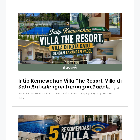
Baca
Intip Kemewahan Villa The Resort, Villa di
Kota Batu dengan Lapangan Padel
Kota Batu selalu menjadi pilihan liburan terfavorit. Banyak
wisatawan mencari tempat menginap yang nyaman.
Jika…