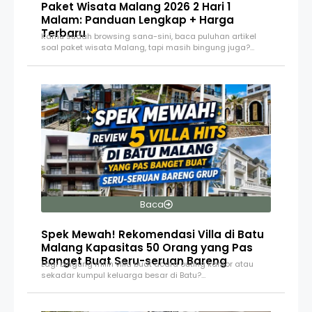
Paket Wisata Malang 2026 2 Hari 1
Malam: Panduan Lengkap + Harga
Terbaru
Kamu sudah browsing sana-sini, baca puluhan artikel
soal paket wisata Malang, tapi masih bingung juga?…
Baca
Spek Mewah! Rekomendasi Villa di Batu
Malang Kapasitas 50 Orang yang Pas
Banget Buat Seru-seruan Bareng
Lagi bingung milih villa buat acara outing kantor atau
sekadar kumpul keluarga besar di Batu?…