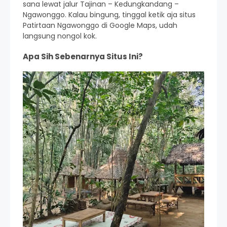
sana lewat jalur Tajinan – Kedungkandang –
Ngawonggo. Kalau bingung, tinggal ketik aja situs
Patirtaan Ngawonggo di Google Maps, udah
langsung nongol kok.
Apa Sih Sebenarnya Situs Ini?