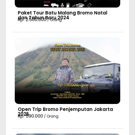
Paket Tour Batu Malang Bromo Natal
dan Tahun Baru 2024
Rp. 2.500.000
/ Orang
Open Trip Bromo Penjemputan Jakarta
2025
Rp. 590.000
/ Orang