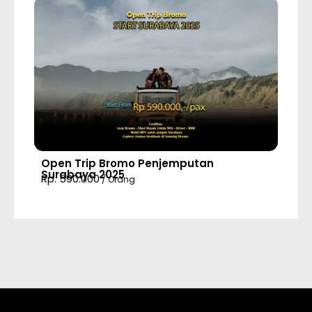
Open Trip Bromo Penjemputan
Surabaya 2025
Rp. 590.000
/ Orang