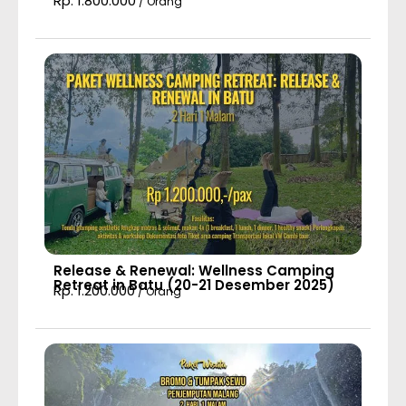
Rp. 1.800.000
/ Orang
Release & Renewal: Wellness Camping
Retreat in Batu (20-21 Desember 2025)
Rp. 1.200.000
/ Orang