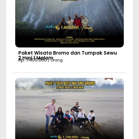
Paket Wisata Bromo dan Tumpak Sewu
2 Hari 1 Malam
Rp. 1.400.000
/ Orang