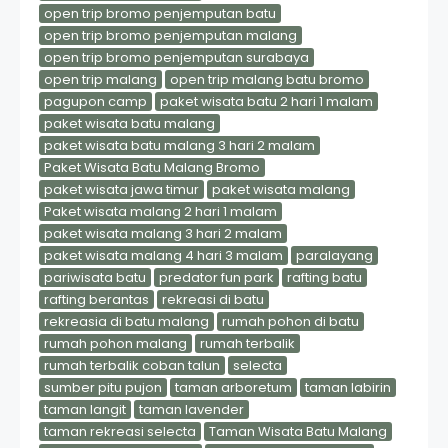
open trip bromo penjemputan batu
open trip bromo penjemputan malang
open trip bromo penjemputan surabaya
open trip malang
open trip malang batu bromo
pagupon camp
paket wisata batu 2 hari 1 malam
paket wisata batu malang
paket wisata batu malang 3 hari 2 malam
Paket Wisata Batu Malang Bromo
paket wisata jawa timur
paket wisata malang
Paket wisata malang 2 hari 1 malam
paket wisata malang 3 hari 2 malam
paket wisata malang 4 hari 3 malam
paralayang
pariwisata batu
predator fun park
rafting batu
rafting berantas
rekreasi di batu
rekreasia di batu malang
rumah pohon di batu
rumah pohon malang
rumah terbalik
rumah terbalik coban talun
selecta
sumber pitu pujon
taman arboretum
taman labirin
taman langit
taman lavender
taman rekreasi selecta
Taman Wisata Batu Malang