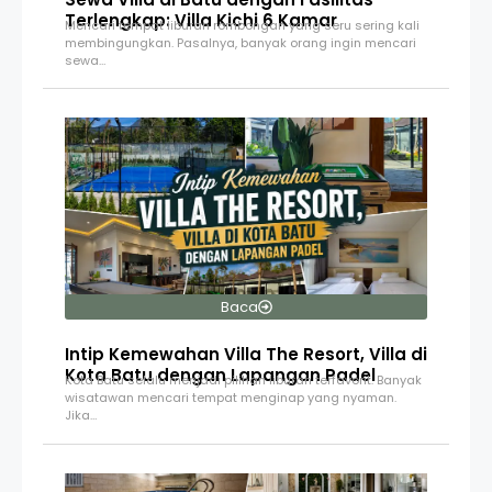
Terlengkap: Villa Kichi 6 Kamar
Mencari tempat liburan rombongan yang seru sering kali
membingungkan. Pasalnya, banyak orang ingin mencari
sewa…
Baca
Intip Kemewahan Villa The Resort, Villa di
Kota Batu dengan Lapangan Padel
Kota Batu selalu menjadi pilihan liburan terfavorit. Banyak
wisatawan mencari tempat menginap yang nyaman.
Jika…