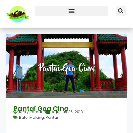
Pantai Goa Cina
Rizky Ramdan
Agustus 26, 2018
Batu
,
Malang
,
Pantai