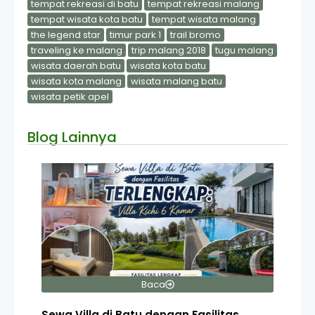
tempat rekreasi di batu
tempat rekreasi malang
tempat wisata kota batu
tempat wisata malang
the legend star
timur park 1
trail bromo
traveling ke malang
trip malang 2018
tugu malang
wisata daerah batu
wisata kota batu
wisata kota malang
wisata malang batu
wisata petik apel
Blog Lainnya
Baca
Sewa Villa di Batu dengan Fasilitas