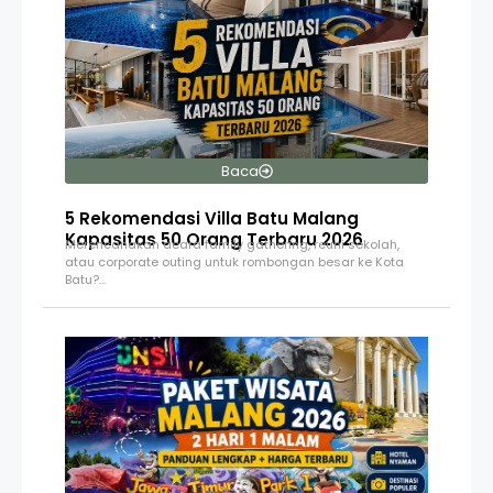
Baca
5 Rekomendasi Villa Batu Malang
Kapasitas 50 Orang Terbaru 2026
Merencanakan acara family gathering, reuni sekolah,
atau corporate outing untuk rombongan besar ke Kota
Batu?…