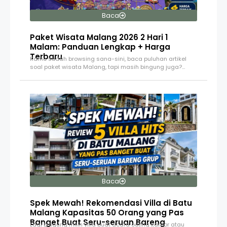
Baca
Paket Wisata Malang 2026 2 Hari 1
Malam: Panduan Lengkap + Harga
Terbaru
Kamu sudah browsing sana-sini, baca puluhan artikel
soal paket wisata Malang, tapi masih bingung juga?…
Baca
Spek Mewah! Rekomendasi Villa di Batu
Malang Kapasitas 50 Orang yang Pas
Banget Buat Seru-seruan Bareng
Lagi bingung milih villa buat acara outing kantor atau