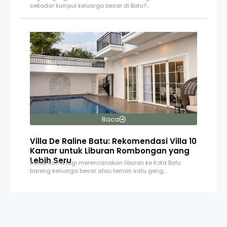
sekadar kumpul keluarga besar di Batu?…
Baca
Villa De Raline Batu: Rekomendasi Villa 10
Kamar untuk Liburan Rombongan yang
Lebih Seru
Kalau kamu lagi merencanakan liburan ke Kota Batu
bareng keluarga besar atau teman satu geng,…