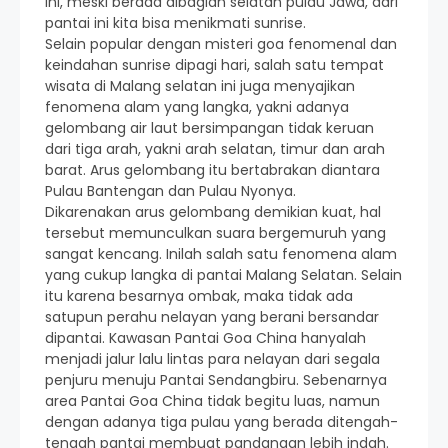
ini, meski berada dibagian selatan pulau Jawa, dari
pantai ini kita bisa menikmati sunrise.
Selain popular dengan misteri goa fenomenal dan
keindahan sunrise dipagi hari, salah satu tempat
wisata di Malang selatan ini juga menyajikan
fenomena alam yang langka, yakni adanya
gelombang air laut bersimpangan tidak keruan
dari tiga arah, yakni arah selatan, timur dan arah
barat. Arus gelombang itu bertabrakan diantara
Pulau Bantengan dan Pulau Nyonya.
Dikarenakan arus gelombang demikian kuat, hal
tersebut memunculkan suara bergemuruh yang
sangat kencang. Inilah salah satu fenomena alam
yang cukup langka di pantai Malang Selatan. Selain
itu karena besarnya ombak, maka tidak ada
satupun perahu nelayan yang berani bersandar
dipantai. Kawasan Pantai Goa China hanyalah
menjadi jalur lalu lintas para nelayan dari segala
penjuru menuju Pantai Sendangbiru. Sebenarnya
area Pantai Goa China tidak begitu luas, namun
dengan adanya tiga pulau yang berada ditengah-
tengah pantai membuat pandangan lebih indah.