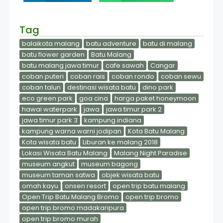
Tag
balaikota malang
batu adventure
batu di malang
batu flower garden
Batu Malang
batu malang jawa timur
cafe sawah
Cangar
coban puteri
coban rais
coban rondo
coban sewu
coban talun
destinasi wisata batu
dino park
eco green park
goa cina
harga paket honeymoon
hawai waterpark
jawa
jawa timur park 2
jawa timur park 3
kampung indiana
kampung warna warni jodipan
Kota Batu Malang
Kota wisata batu
Liburan ke malang 2018
Lokasi Wisata Batu Malang
Malang Night Paradise
museum angkut
museum bagong
museum taman satwa
objek wisata batu
omah kayu
onsen resort
open trip batu malang
Open Trip Batu Malang Bromo
open trip bromo
open trip bromo madakaripura
open trip bromo murah