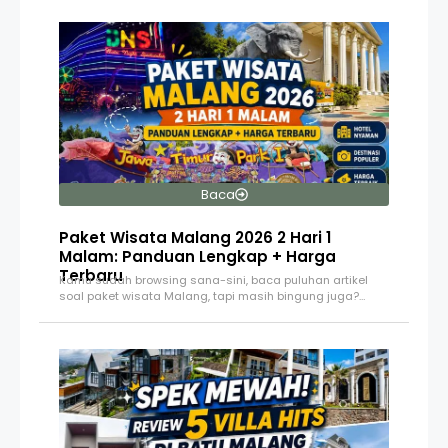
Baca
Paket Wisata Malang 2026 2 Hari 1
Malam: Panduan Lengkap + Harga
Terbaru
Kamu sudah browsing sana-sini, baca puluhan artikel
soal paket wisata Malang, tapi masih bingung juga?…