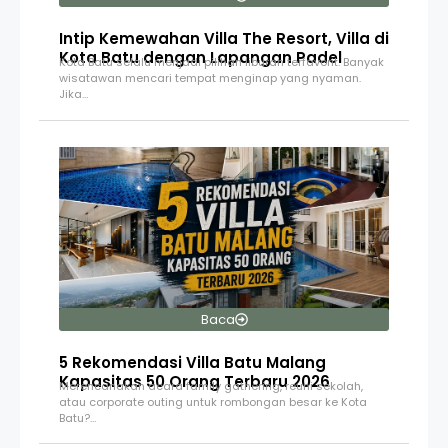
Intip Kemewahan Villa The Resort, Villa di
Kota Batu dengan Lapangan Padel
Kota Batu selalu menjadi pilihan liburan terfavorit. Banyak
wisatawan mencari tempat menginap yang nyaman.
Jika…
Baca
5 Rekomendasi Villa Batu Malang
Kapasitas 50 Orang Terbaru 2026
Merencanakan acara family gathering, reuni sekolah,
atau corporate outing untuk rombongan besar ke Kota
Batu?…