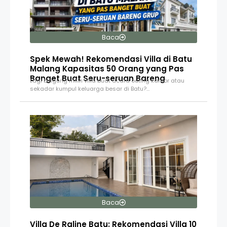
Baca
Spek Mewah! Rekomendasi Villa di Batu
Malang Kapasitas 50 Orang yang Pas
Banget Buat Seru-seruan Bareng
Lagi bingung milih villa buat acara outing kantor atau
sekadar kumpul keluarga besar di Batu?…
Baca
Villa De Raline Batu: Rekomendasi Villa 10