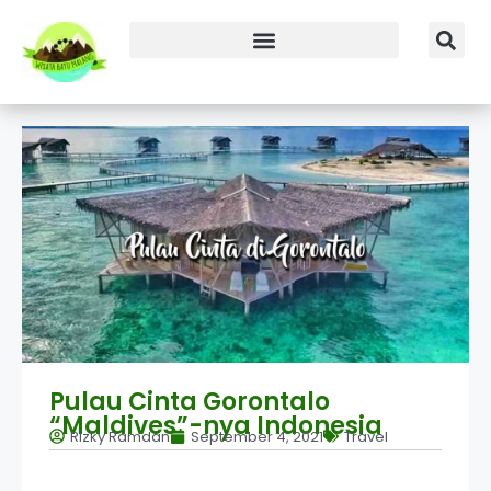
Pulau Cinta Gorontalo
“Maldives”-nya Indonesia
Rizky Ramdan
September 4, 2021
Travel