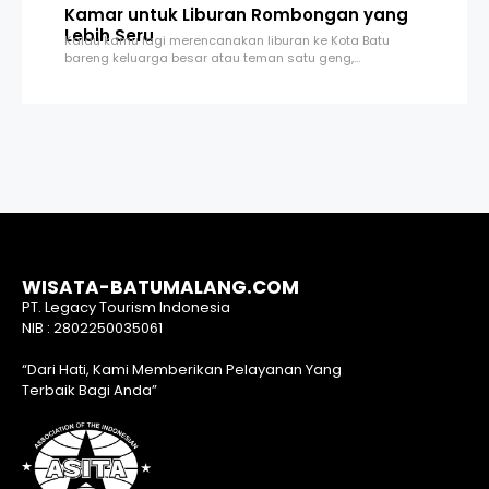
Kamar untuk Liburan Rombongan yang
Lebih Seru
Kalau kamu lagi merencanakan liburan ke Kota Batu
bareng keluarga besar atau teman satu geng,…
WISATA-BATUMALANG.COM
PT. Legacy Tourism Indonesia
NIB : 2802250035061
“Dari Hati, Kami Memberikan Pelayanan Yang
Terbaik Bagi Anda”