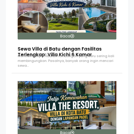
Baca
Sewa Villa di Batu dengan Fasilitas
Terlengkap: Villa Kichi 6 Kamar
Mencari tempat liburan rombongan yang seru sering kali
membingungkan. Pasalnya, banyak orang ingin mencari
sewa…
Baca