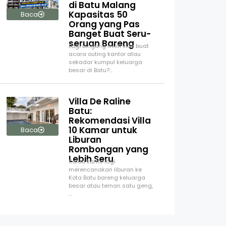
di Batu Malang
Kapasitas 50
Baca
Orang yang Pas
Banget Buat Seru-
seruan Bareng
Lagi bingung milih villa buat
acara outing kantor atau
sekadar kumpul keluarga
besar di Batu?…
Villa De Raline
Batu:
Rekomendasi Villa
10 Kamar untuk
Baca
Liburan
Rombongan yang
Lebih Seru
Kalau kamu lagi
merencanakan liburan ke
Kota Batu bareng keluarga
besar atau teman satu geng,
…