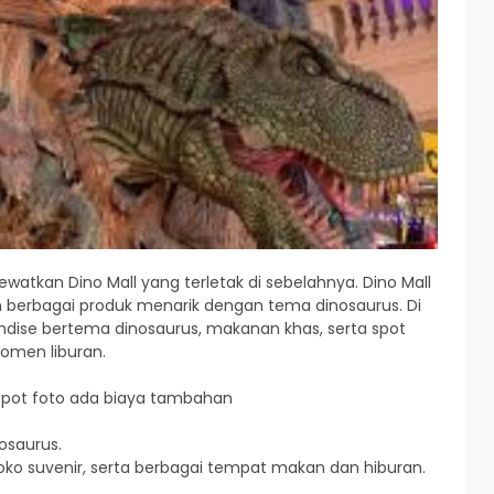
lewatkan Dino Mall yang terletak di sebelahnya. Dino Mall
berbagai produk menarik dengan tema dinosaurus. Di
dise bertema dinosaurus, makanan khas, serta spot
omen liburan.
 spot foto ada biaya tambahan
nosaurus.
toko suvenir, serta berbagai tempat makan dan hiburan.