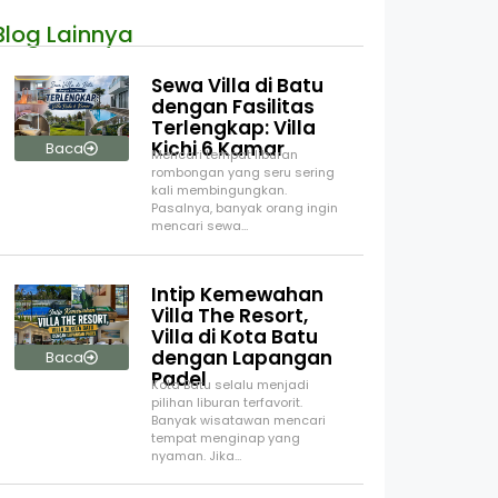
Blog Lainnya
Sewa Villa di Batu
dengan Fasilitas
Terlengkap: Villa
Kichi 6 Kamar
Baca
Mencari tempat liburan
rombongan yang seru sering
kali membingungkan.
Pasalnya, banyak orang ingin
mencari sewa…
Intip Kemewahan
Villa The Resort,
Villa di Kota Batu
dengan Lapangan
Baca
Padel
Kota Batu selalu menjadi
pilihan liburan terfavorit.
Banyak wisatawan mencari
tempat menginap yang
nyaman. Jika…