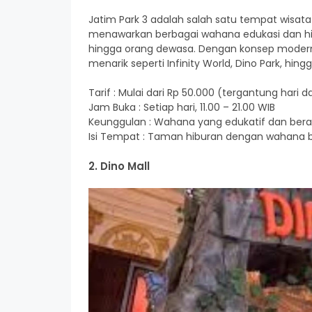
Jatim Park 3 adalah salah satu tempat wisata
menawarkan berbagai wahana edukasi dan hi
hingga orang dewasa. Dengan konsep modern d
menarik seperti Infinity World, Dino Park, h
Tarif : Mulai dari Rp 50.000 (tergantung hari 
Jam Buka : Setiap hari, 11.00 – 21.00 WIB
Keunggulan : Wahana yang edukatif dan bera
Isi Tempat : Taman hiburan dengan wahana b
2. Dino Mall