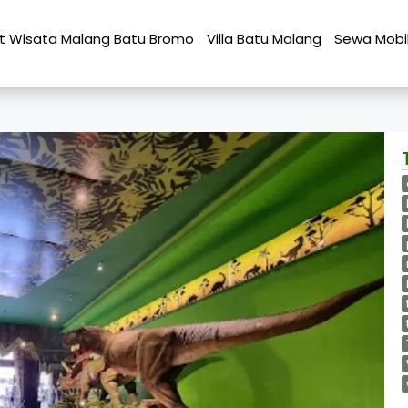
t Wisata Malang Batu Bromo
Villa Batu Malang
Sewa Mobi