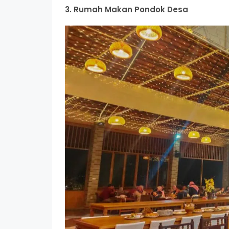
3. Rumah Makan Pondok Desa