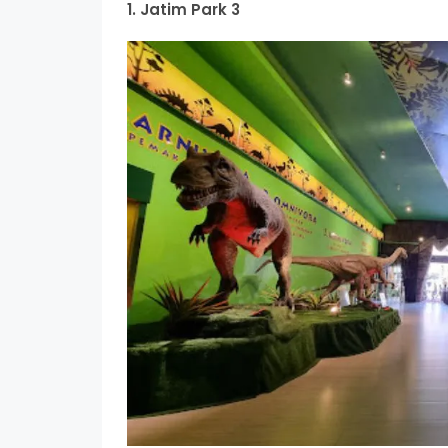
1. Jatim Park 3