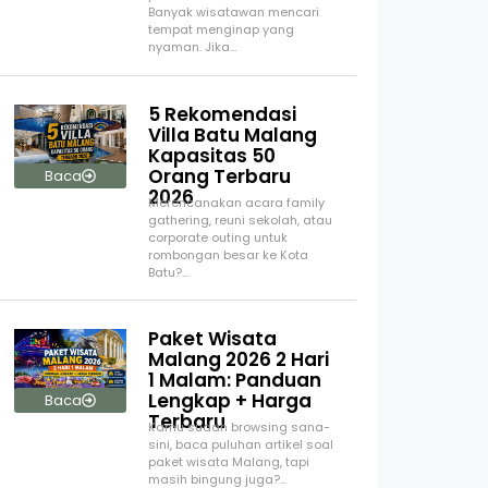
Banyak wisatawan mencari
tempat menginap yang
nyaman. Jika…
5 Rekomendasi
Villa Batu Malang
Kapasitas 50
Orang Terbaru
Baca
2026
Merencanakan acara family
gathering, reuni sekolah, atau
corporate outing untuk
rombongan besar ke Kota
Batu?…
Paket Wisata
Malang 2026 2 Hari
1 Malam: Panduan
Lengkap + Harga
Baca
Terbaru
Kamu sudah browsing sana-
sini, baca puluhan artikel soal
paket wisata Malang, tapi
masih bingung juga?…