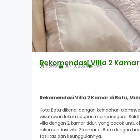
Rekomendasi Villa 2 Kamar 
admin
Juli 18, 2024
Villa
Rekomendasi Villa 2 Kamar di Batu, Mul
Kota Batu dikenal dengan keindahan alamnya 
wisatawan lokal maupun mancanegara. Salah 
villa dengan 2 kamar tidur, yang cocok untuk
rekomendasi villa 2 kamar di Batu dengan ha
fasilitas dan keunggulannya.