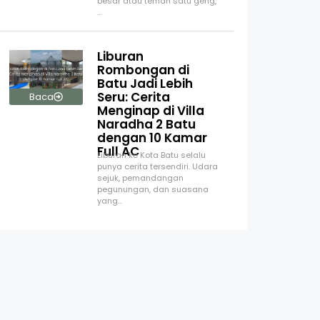
besar atau teman satu geng,
…
Liburan
Rombongan di
Batu Jadi Lebih
Seru: Cerita
Baca
Menginap di Villa
Naradha 2 Batu
dengan 10 Kamar
Full AC
Liburan ke Kota Batu selalu
punya cerita tersendiri. Udara
sejuk, pemandangan
pegunungan, dan suasana
yang…