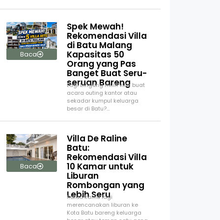
Spek Mewah!
Rekomendasi Villa
di Batu Malang
Kapasitas 50
Baca
Orang yang Pas
Banget Buat Seru-
seruan Bareng
Lagi bingung milih villa buat
acara outing kantor atau
sekadar kumpul keluarga
besar di Batu?…
Villa De Raline
Batu:
Rekomendasi Villa
10 Kamar untuk
Baca
Liburan
Rombongan yang
Lebih Seru
Kalau kamu lagi
merencanakan liburan ke
Kota Batu bareng keluarga