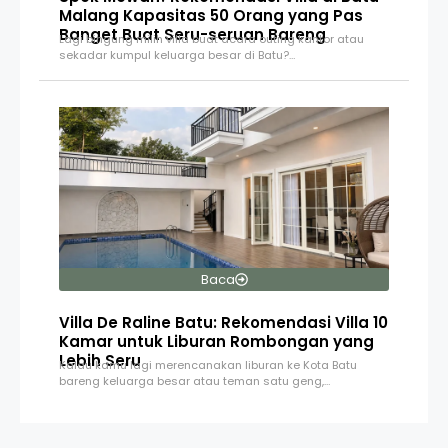
Malang Kapasitas 50 Orang yang Pas
Banget Buat Seru-seruan Bareng
Lagi bingung milih villa buat acara outing kantor atau
sekadar kumpul keluarga besar di Batu?…
Baca
Villa De Raline Batu: Rekomendasi Villa 10
Kamar untuk Liburan Rombongan yang
Lebih Seru
Kalau kamu lagi merencanakan liburan ke Kota Batu
bareng keluarga besar atau teman satu geng,…