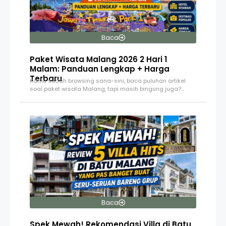
Baca
Paket Wisata Malang 2026 2 Hari 1
Malam: Panduan Lengkap + Harga
Terbaru
Kamu sudah browsing sana-sini, baca puluhan artikel
soal paket wisata Malang, tapi masih bingung juga?…
Baca
Spek Mewah! Rekomendasi Villa di Batu