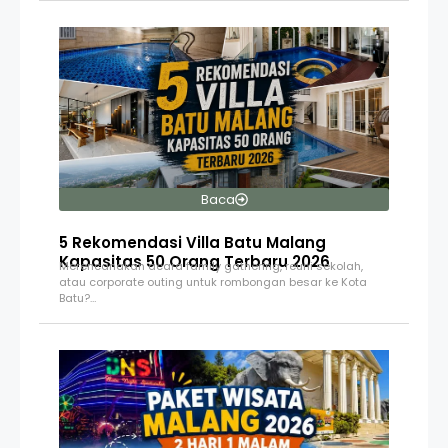
Baca
5 Rekomendasi Villa Batu Malang
Kapasitas 50 Orang Terbaru 2026
Merencanakan acara family gathering, reuni sekolah,
atau corporate outing untuk rombongan besar ke Kota
Batu?…