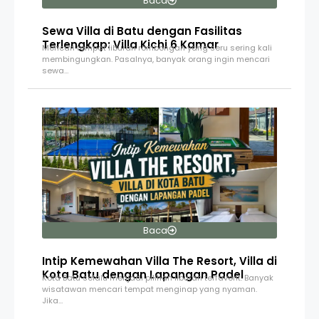
Baca
Sewa Villa di Batu dengan Fasilitas
Terlengkap: Villa Kichi 6 Kamar
Mencari tempat liburan rombongan yang seru sering kali
membingungkan. Pasalnya, banyak orang ingin mencari
sewa…
Baca
Intip Kemewahan Villa The Resort, Villa di
Kota Batu dengan Lapangan Padel
Kota Batu selalu menjadi pilihan liburan terfavorit. Banyak
wisatawan mencari tempat menginap yang nyaman.
Jika…