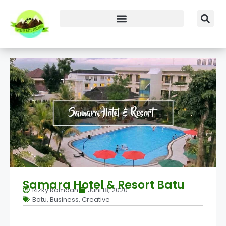
Samara Hotel & Resort Batu
Rizky Ramdan
Juni 18, 2020
Batu
,
Business
,
Creative