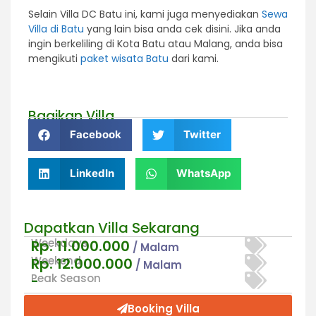
Selain Villa DC Batu ini, kami juga menyediakan
Sewa
Villa di Batu
yang lain bisa anda cek disini. Jika anda
ingin berkeliling di Kota Batu atau Malang, anda bisa
mengikuti
paket wisata Batu
dari kami.
Bagikan Villa
Facebook
Twitter
LinkedIn
WhatsApp
Dapatkan Villa Sekarang
Weekdays
Rp. 11.000.000
/ Malam
Weekend
Rp. 12.000.000
/ Malam
Peak Season
-
Booking Villa