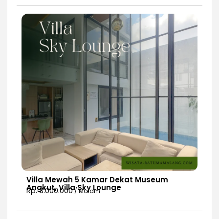
Villa Mewah 5 Kamar Dekat Museum
Angkut, Villa Sky Lounge
Rp. 3.000.000
/ Malam