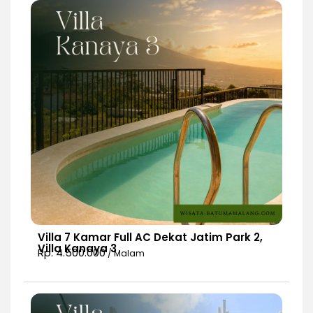
Villa 7 Kamar Full AC Dekat Jatim Park 2,
Villa Kanaya 3
Rp. 4.500.000
/ Malam