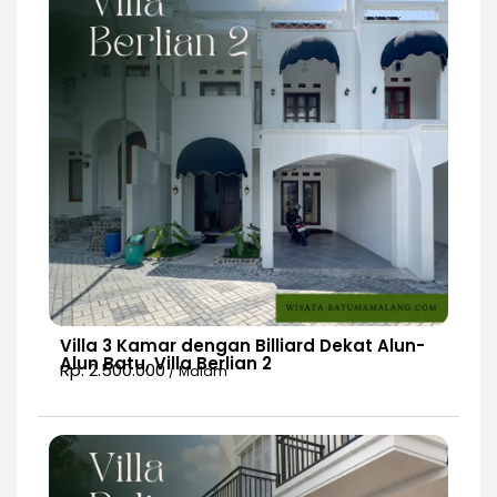
Villa 3 Kamar dengan Billiard Dekat Alun-
Alun Batu, Villa Berlian 2
Rp. 2.500.000
/ Malam