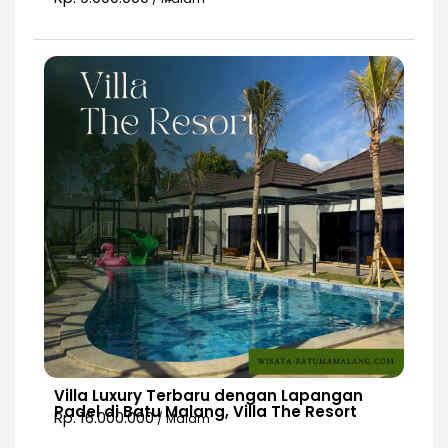
Villa Luxury Terbaru dengan Lapangan
Padel di Batu Malang, Villa The Resort
Rp. 16.000.000
/ Malam