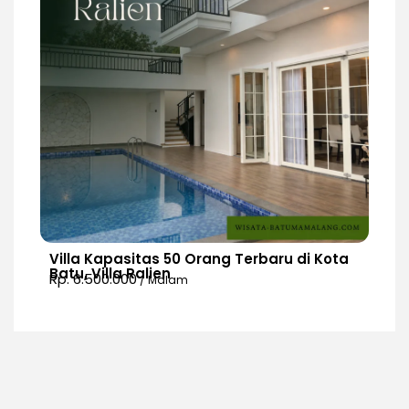
Villa Kapasitas 50 Orang Terbaru di Kota
Batu, Villa Ralien
Rp. 6.500.000
/ Malam