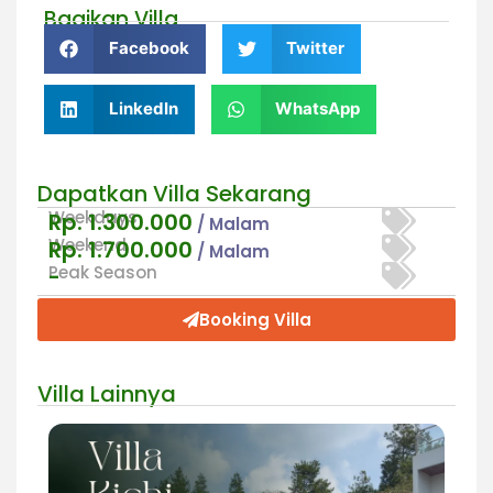
Bagikan Villa
Facebook
Twitter
LinkedIn
WhatsApp
Dapatkan Villa Sekarang
Weekdays
Rp. 1.300.000
/ Malam
Weekend
Rp. 1.700.000
/ Malam
Peak Season
-
Booking Villa
Villa Lainnya