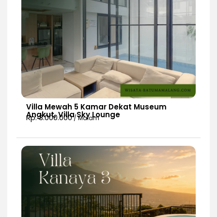
Villa Mewah 5 Kamar Dekat Museum
Angkut, Villa Sky Lounge
Rp. 3.000.000
/ Malam