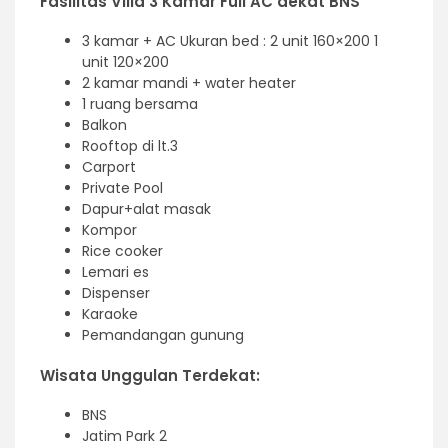
Fasilitas Villa 3 Kamar Full AC dekat BNS
3 kamar + AC Ukuran bed : 2 unit 160×200 1
unit 120×200
2 kamar mandi + water heater
1 ruang bersama
Balkon
Rooftop di lt.3
Carport
Private Pool
Dapur+alat masak
Kompor
Rice cooker
Lemari es
Dispenser
Karaoke
Pemandangan gunung
Wisata Unggulan Terdekat:
BNS
Jatim Park 2