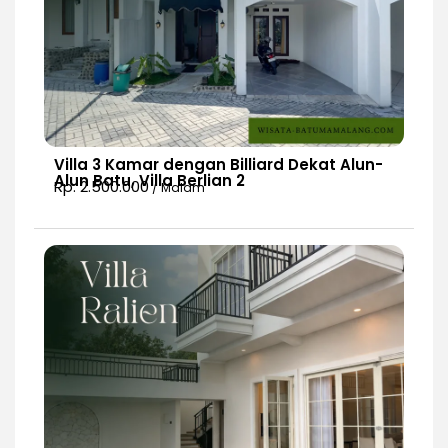
Villa 3 Kamar dengan Billiard Dekat Alun-
Alun Batu, Villa Berlian 2
Rp. 2.500.000
/ Malam