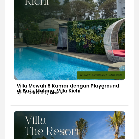
Villa Mewah 6 Kamar dengan Playground
di Batu Malang, Villa Kichi
Rp. 9.000.000
/ Malam