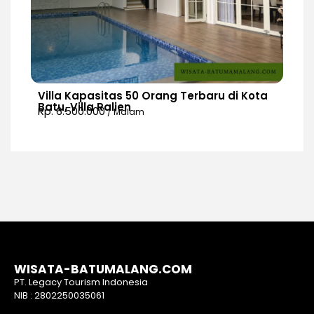
Villa Kapasitas 50 Orang Terbaru di Kota
Batu, Villa Ralien
Rp. 6.500.000
/ Malam
WISATA-BATUMALANG.COM
PT. Legacy Tourism Indonesia
NIB : 2802250035061