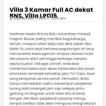
Villa 3 Kamar Full AC dekat
BNS, Villa LPD15
September 1, 2025
10:28 am
Destinasi wisata di Kota Batu senantiasa menjadi
magnet liburan paling memikat bagi keluarga,
teman, maupun rekan kerja saat akhir pekan tiba.
Selain itu, kota sejuk berhawa pegunungan ini terus
menawarkan keberagaman tempat rekreasi mulai
dari pesona alam asli hingga berbagai wahana
wisata buatan. Sebagai contoh, Anda bisa
menikmati kelancaran akses berkendara dari pusat
kota besar semenjak kehadiran jalur Tol Trans Jawa
yang beroperasi secara penuh. Kemudian, Anda
hanya memerlukan waktu menempuh perjalanan
kurang lebih setengah jam saja selepas pintu
gerbang tol Singosari untuk lekas tiba di lokasi.
Dengan demikian, perjalanan panjang menuju
tempat berlibur tidak akan menguras energi seluruh