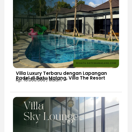
Villa Luxury Terbaru dengan Lapangan
Padel di Batu Malang, Villa The Resort
Rp. 16.000.000
/ Malam