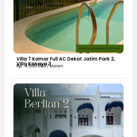
Villa 7 Kamar Full AC Dekat Jatim Park 2,
Villa Kanaya 3
Rp. 4.500.000
/ Malam