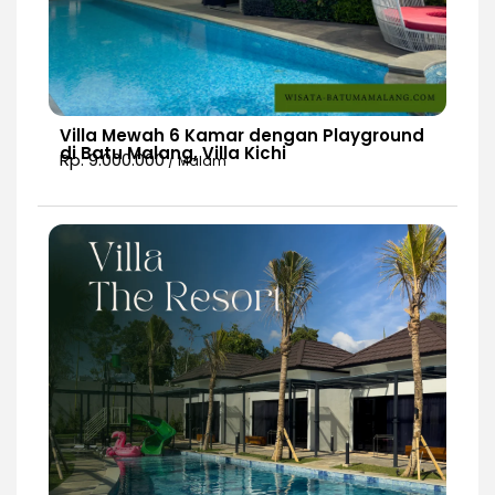
Villa Mewah 6 Kamar dengan Playground
di Batu Malang, Villa Kichi
Rp. 9.000.000
/ Malam