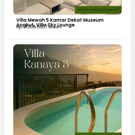
Villa Mewah 5 Kamar Dekat Museum
Angkut, Villa Sky Lounge
Rp. 3.000.000
/ Malam