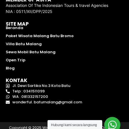
Association Of The Indonesian Tours & travel Agencies
NIA : 0511/XII/DPP/2025
SITE MAP
Beranda
Paket Wisata Malang Batu Bromo
Villa Batu Malang
Sewa Mobil Batu Malang
Open Trip
Blog
KONTAK
Jl. Dewi Sartika No.3 Kota Batu
Telp : 0341511099
WA : 081332157200
wonderful. batumalang@gmail.com
Hubungi kami secara langsung
Copyright © 2025 Wisata Batu Malang | Hak Cipta Oleh – PT.