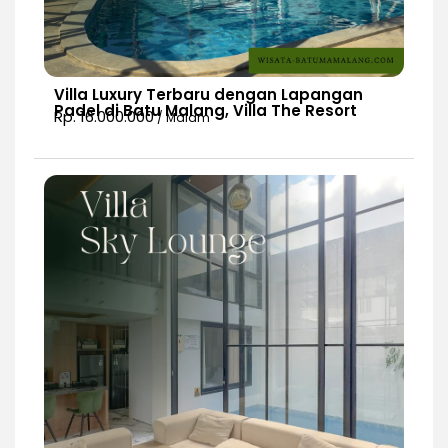
Villa Luxury Terbaru dengan Lapangan
Padel di Batu Malang, Villa The Resort
Rp. 16.000.000
/ Malam