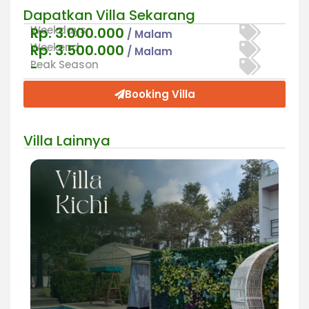
Dapatkan Villa Sekarang
Weekdays
Rp. 3.000.000
/ Malam
Weekend
Rp. 3.500.000
/ Malam
Peak Season
-
Booking Villa
Villa Lainnya