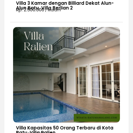
Villa 3 Kamar dengan Billiard Dekat Alun-
Alun Batu, Villa Berlian 2
Rp. 2.500.000
/ Malam
Villa Kapasitas 50 Orang Terbaru di Kota
Batu, Villa Ralien