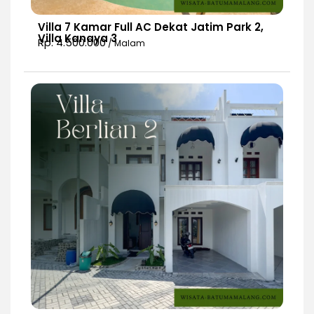
Villa 7 Kamar Full AC Dekat Jatim Park 2,
Villa Kanaya 3
Rp. 4.500.000
/ Malam