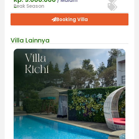
/ Malam
Peak Season
-
Booking Villa
Villa Lainnya