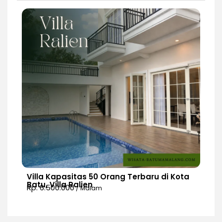
Villa Kapasitas 50 Orang Terbaru di Kota
Batu, Villa Ralien
Rp. 6.500.000
/ Malam