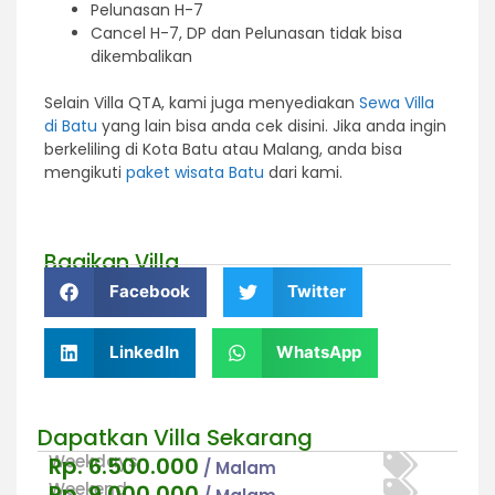
Pelunasan H-7
Cancel H-7, DP dan Pelunasan tidak bisa
dikembalikan
Selain Villa QTA
, kami juga menyediakan
Sewa Villa
di Batu
yang lain bisa anda cek disini. Jika anda ingin
berkeliling di Kota Batu atau Malang, anda bisa
mengikuti
paket wisata Batu
dari kami.
Bagikan Villa
Facebook
Twitter
LinkedIn
WhatsApp
Dapatkan Villa Sekarang
Weekdays
Rp. 6.500.000
/ Malam
Weekend
Rp. 9.000.000