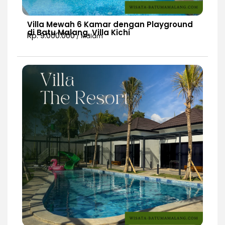
Villa Mewah 6 Kamar dengan Playground
di Batu Malang, Villa Kichi
Rp. 9.000.000
/ Malam