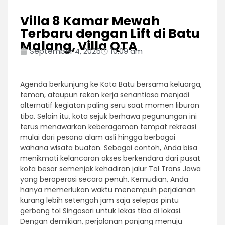
Villa 8 Kamar Mewah
Terbaru dengan Lift di Batu
Malang, Villa QTA
September 4, 2025
10:09 am
Agenda berkunjung ke Kota Batu bersama keluarga,
teman, ataupun rekan kerja senantiasa menjadi
alternatif kegiatan paling seru saat momen liburan
tiba. Selain itu, kota sejuk berhawa pegunungan ini
terus menawarkan keberagaman tempat rekreasi
mulai dari pesona alam asli hingga berbagai
wahana wisata buatan. Sebagai contoh, Anda bisa
menikmati kelancaran akses berkendara dari pusat
kota besar semenjak kehadiran jalur Tol Trans Jawa
yang beroperasi secara penuh. Kemudian, Anda
hanya memerlukan waktu menempuh perjalanan
kurang lebih setengah jam saja selepas pintu
gerbang tol Singosari untuk lekas tiba di lokasi.
Dengan demikian, perjalanan panjang menuju