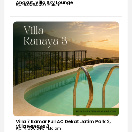
Angkut, Villa Sky Lounge
Rp. 3.000.000
/ Malam
Villa 7 Kamar Full AC Dekat Jatim Park 2,
Villa Kanaya 3
Rp. 4.500.000
/ Malam