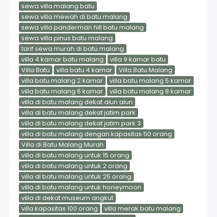
sewa villa malang batu
sewa villa mewah di batu malang
sewa villa panderman hill batu malang
sewa villa pinus batu malang
tarif sewa murah di batu malang
villa 4 kamar batu malang
villa 9 kamar batu
Villa Batu
villa batu 4 kamar
Villa Batu Malang
villa batu malang 2 kamar
villa batu malang 5 kamar
villa batu malang 6 kamar
villa batu malang 8 kamar
villa di batu malang dekat alun alun
villa di batu malang dekat jatim park
villa di batu malang dekat jatim park 3
villa di batu malang dengan kapasitas 50 orang
Villa di Batu Malang Murah
villa di batu malang untuk 15 orang
villa di batu malang untuk 2 orang
villa di batu malang untuk 25 orang
villa di batu malang untuk honeymoon
villa di dekat museum angkut
villa kapasitas 100 orang
villa merak batu malang