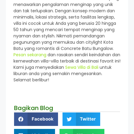
menawarkan pengalaman menginap yang unik
dan tak terlupakan. Dengan konsep modern dan
minimalis, lokasi strategis, serta fasilitas lengkap,
villa ini cocok untuk Anda yang berusia 20 hingga
50 tahun yang mencari tempat menginap yang
nyaman dan stylish. Nikmati pemandangan
pegunungan yang memukau dan citylight Kota
Batu yang romantis di Concrete Batu Bungalow.
Pesan sekarang
dan rasakan sendiri keindahan dan
kemewahan villa-villa terbaik di destinasi favorit ini!
Kami juga menyediakan
Sewa Villa di Bali
untuk
liburan anda yang semakin mengesankan.
Selamat berlibur!
Bagikan Blog
Facebook
Twitter