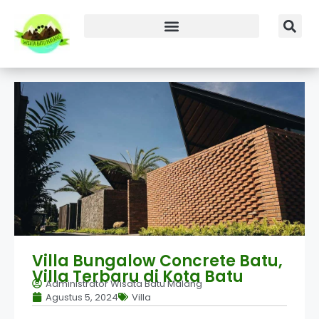
Villa Bungalow Concrete Batu,
Villa Terbaru di Kota Batu
Administrator Wisata Batu Malang
Agustus 5, 2024
Villa