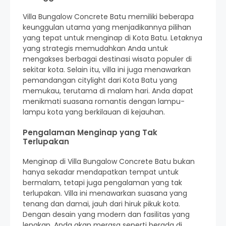
Villa Bungalow Concrete Batu memiliki beberapa
keunggulan utama yang menjadikannya pilihan
yang tepat untuk menginap di Kota Batu. Letaknya
yang strategis memudahkan Anda untuk
mengakses berbagai destinasi wisata populer di
sekitar kota. Selain itu, villa ini juga menawarkan
pemandangan citylight dari Kota Batu yang
memukau, terutama di malam hari. Anda dapat
menikmati suasana romantis dengan lampu-
lampu kota yang berkilauan di kejauhan.
Pengalaman Menginap yang Tak
Terlupakan
Menginap di Villa Bungalow Concrete Batu bukan
hanya sekadar mendapatkan tempat untuk
bermalam, tetapi juga pengalaman yang tak
terlupakan. Villa ini menawarkan suasana yang
tenang dan damai, jauh dari hiruk pikuk kota.
Dengan desain yang modern dan fasilitas yang
lengkap, Anda akan merasa seperti berada di