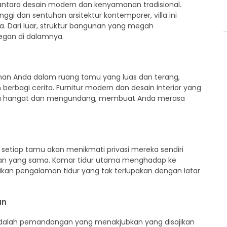
antara desain modern dan kenyamanan tradisional.
gi dan sentuhan arsitektur kontemporer, villa ini
 Dari luar, struktur bangunan yang megah
gan di dalamnya.
an Anda dalam ruang tamu yang luas dan terang,
rbagi cerita. Furnitur modern dan desain interior yang
ana hangat dan mengundang, membuat Anda merasa
setiap tamu akan menikmati privasi mereka sendiri
an yang sama. Kamar tidur utama menghadap ke
n pengalaman tidur yang tak terlupakan dengan latar
an
e adalah pemandangan yang menakjubkan yang disajikan