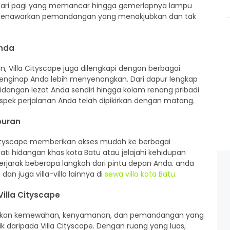
atahari pagi yang memancar hingga gemerlapnya lampu
 menawarkan pemandangan yang menakjubkan dan tak
Anda
 Villa Cityscape juga dilengkapi dengan berbagai
nginap Anda lebih menyenangkan. Dari dapur lengkap
ngan lezat Anda sendiri hingga kolam renang pribadi
ek perjalanan Anda telah dipikirkan dengan matang.
buran
a Cityscape memberikan akses mudah ke berbagai
mati hidangan khas kota Batu atau jelajahi kehidupan
jarak beberapa langkah dari pintu depan Anda. anda
an juga villa-villa lainnya di
sewa villa kota Batu.
illa Cityscape
adukan kemewahan, kenyamanan, dan pemandangan yang
aik daripada Villa Cityscape. Dengan ruang yang luas,