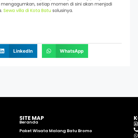
mengagumkan, setiap momen di sini akan menjadi
a.
Sewa villa di Kota Batu
solusinya.
LinkedIn
WhatsApp
SITE MAP
K
Beranda
Paket Wisata Malang Batu Bromo