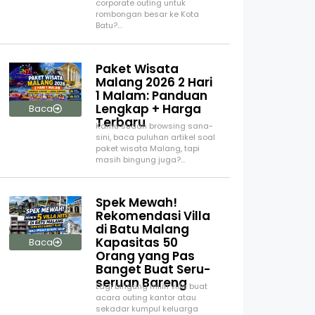
corporate outing untuk
rombongan besar ke Kota
Batu?…
Paket Wisata
Malang 2026 2 Hari
1 Malam: Panduan
Lengkap + Harga
Baca
Terbaru
Kamu sudah browsing sana-
sini, baca puluhan artikel soal
paket wisata Malang, tapi
masih bingung juga?…
Spek Mewah!
Rekomendasi Villa
di Batu Malang
Kapasitas 50
Baca
Orang yang Pas
Banget Buat Seru-
seruan Bareng
Lagi bingung milih villa buat
acara outing kantor atau
sekadar kumpul keluarga