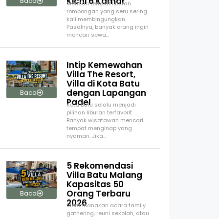
Kichi 6 Kamar
Baca
Mencari tempat liburan
rombongan yang seru sering
kali membingungkan.
Pasalnya, banyak orang ingin
mencari sewa…
Intip Kemewahan
Villa The Resort,
Villa di Kota Batu
dengan Lapangan
Baca
Padel
Kota Batu selalu menjadi
pilihan liburan terfavorit.
Banyak wisatawan mencari
tempat menginap yang
nyaman. Jika…
5 Rekomendasi
Villa Batu Malang
Kapasitas 50
Orang Terbaru
Baca
2026
Merencanakan acara family
gathering, reuni sekolah, atau