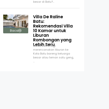
besar di Batu?…
Villa De Raline
Batu:
Rekomendasi Villa
10 Kamar untuk
Baca
Liburan
Rombongan yang
Lebih Seru
Kalau kamu lagi
merencanakan liburan ke
Kota Batu bareng keluarga
besar atau teman satu geng,
…