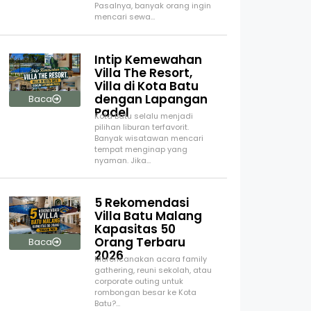
Pasalnya, banyak orang ingin
mencari sewa…
Intip Kemewahan
Villa The Resort,
Villa di Kota Batu
dengan Lapangan
Baca
Padel
Kota Batu selalu menjadi
pilihan liburan terfavorit.
Banyak wisatawan mencari
tempat menginap yang
nyaman. Jika…
5 Rekomendasi
Villa Batu Malang
Kapasitas 50
Orang Terbaru
Baca
2026
Merencanakan acara family
gathering, reuni sekolah, atau
corporate outing untuk
rombongan besar ke Kota
Batu?…