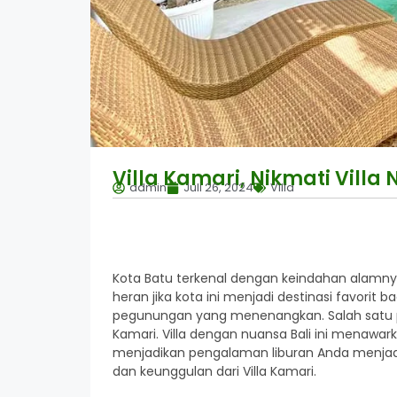
Villa Kamari, Nikmati Villa 
admin
Juli 26, 2024
Villa
Kota Batu terkenal dengan keindahan alamn
heran jika kota ini menjadi destinasi favorit
pegunungan yang menenangkan. Salah satu pil
Kamari. Villa dengan nuansa Bali ini menawa
menjadikan pengalaman liburan Anda menjadi 
dan keunggulan dari Villa Kamari.