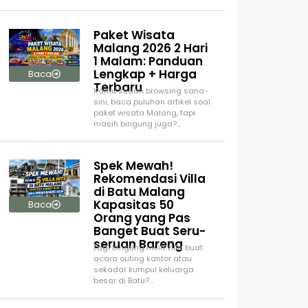
Paket Wisata
Malang 2026 2 Hari
1 Malam: Panduan
Lengkap + Harga
Baca
Terbaru
Kamu sudah browsing sana-
sini, baca puluhan artikel soal
paket wisata Malang, tapi
masih bingung juga?…
Spek Mewah!
Rekomendasi Villa
di Batu Malang
Kapasitas 50
Baca
Orang yang Pas
Banget Buat Seru-
seruan Bareng
Lagi bingung milih villa buat
acara outing kantor atau
sekadar kumpul keluarga
besar di Batu?…