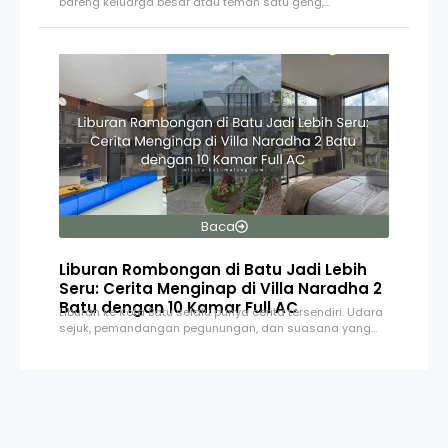
bareng keluarga besar atau teman satu geng,…
Baca
Liburan Rombongan di Batu Jadi Lebih
Seru: Cerita Menginap di Villa Naradha 2
Batu dengan 10 Kamar Full AC
Liburan ke Kota Batu selalu punya cerita tersendiri. Udara
sejuk, pemandangan pegunungan, dan suasana yang…