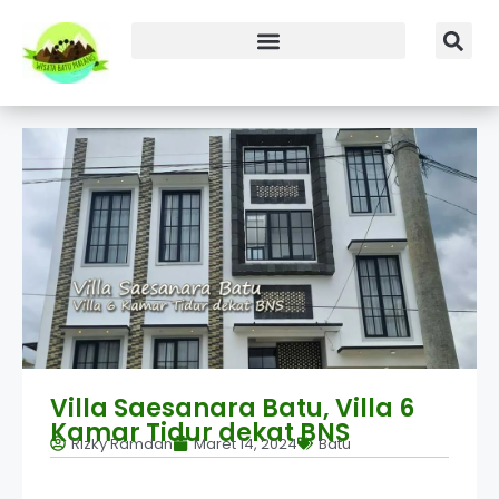
Villa Saesanara Batu, Villa 6
Kamar Tidur dekat BNS
Rizky Ramdan
Maret 14, 2024
Batu