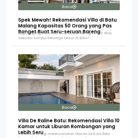
Baca
Spek Mewah! Rekomendasi Villa di Batu
Malang Kapasitas 50 Orang yang Pas
Banget Buat Seru-seruan Bareng
Lagi bingung milih villa buat acara outing kantor atau
sekadar kumpul keluarga besar di Batu?…
Baca
Villa De Raline Batu: Rekomendasi Villa 10
Kamar untuk Liburan Rombongan yang
Lebih Seru
Kalau kamu lagi merencanakan liburan ke Kota Batu