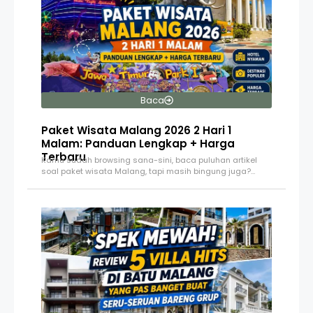
Baca
Paket Wisata Malang 2026 2 Hari 1
Malam: Panduan Lengkap + Harga
Terbaru
Kamu sudah browsing sana-sini, baca puluhan artikel
soal paket wisata Malang, tapi masih bingung juga?…