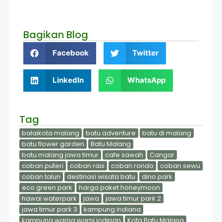
Bagikan Blog
Facebook
Twitter
LinkedIn
WhatsApp
Tag
balaikota malang
batu adventure
batu di malang
batu flower garden
Batu Malang
batu malang jawa timur
cafe sawah
Cangar
coban puteri
coban rais
coban rondo
coban sewu
coban talun
destinasi wisata batu
dino park
eco green park
harga paket honeymoon
hawai waterpark
jawa
jawa timur park 2
jawa timur park 3
kampung indiana
kampung warna warni jodipan
Kota Batu Malang