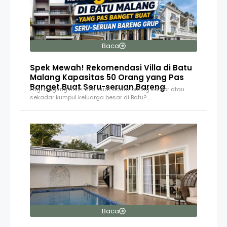
Baca
Spek Mewah! Rekomendasi Villa di Batu
Malang Kapasitas 50 Orang yang Pas
Banget Buat Seru-seruan Bareng
Lagi bingung milih villa buat acara outing kantor atau
sekadar kumpul keluarga besar di Batu?…
Baca