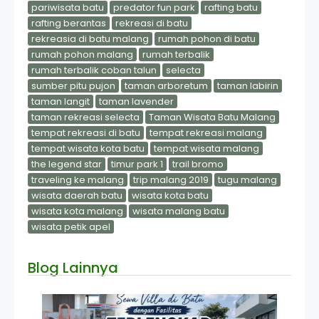
pariwisata batu
predator fun park
rafting batu
rafting berantas
rekreasi di batu
rekreasia di batu malang
rumah pohon di batu
rumah pohon malang
rumah terbalik
rumah terbalik coban talun
selecta
sumber pitu pujon
taman arboretum
taman labirin
taman langit
taman lavender
taman rekreasi selecta
Taman Wisata Batu Malang
tempat rekreasi di batu
tempat rekreasi malang
tempat wisata kota batu
tempat wisata malang
the legend star
timur park 1
trail bromo
traveling ke malang
trip malang 2019
tugu malang
wisata daerah batu
wisata kota batu
wisata kota malang
wisata malang batu
wisata petik apel
Blog Lainnya