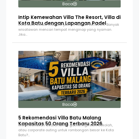
Baca
Intip Kemewahan Villa The Resort, Villa di
Kota Batu dengan Lapangan Padel
Kota Batu selalu menjadi pilihan liburan terfavorit. Banyak
wisatawan mencari tempat menginap yang nyaman.
Jika…
Baca
5 Rekomendasi Villa Batu Malang
Kapasitas 50 Orang Terbaru 2026
Merencanakan acara family gathering, reuni sekolah,
atau corporate outing untuk rombongan besar ke Kota
Batu?…