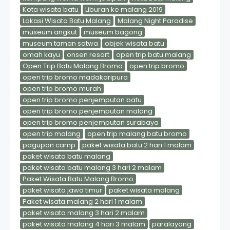
Kota wisata batu
Liburan ke malang 2019
Lokasi Wisata Batu Malang
Malang Night Paradise
museum angkut
museum bagong
museum taman satwa
objek wisata batu
omah kayu
onsen resort
open trip batu malang
Open Trip Batu Malang Bromo
open trip bromo
open trip bromo madakaripura
open trip bromo murah
open trip bromo penjemputan batu
open trip bromo penjemputan malang
open trip bromo penjemputan surabaya
open trip malang
open trip malang batu bromo
pagupon camp
paket wisata batu 2 hari 1 malam
paket wisata batu malang
paket wisata batu malang 3 hari 2 malam
Paket Wisata Batu Malang Bromo
paket wisata jawa timur
paket wisata malang
Paket wisata malang 2 hari 1 malam
paket wisata malang 3 hari 2 malam
paket wisata malang 4 hari 3 malam
paralayang