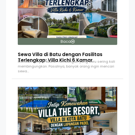
Baca
Sewa Villa di Batu dengan Fasilitas
Terlengkap: Villa Kichi 6 Kamar
Mencari tempat liburan rombongan yang seru sering kali
membingungkan. Pasalnya, banyak orang ingin mencari
sewa…