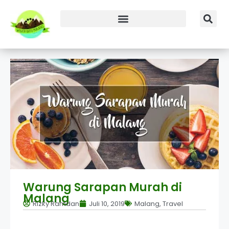
Warung Sarapan Murah di
Malang
Rizky Ramdan
Juli 10, 2019
Malang
,
Travel