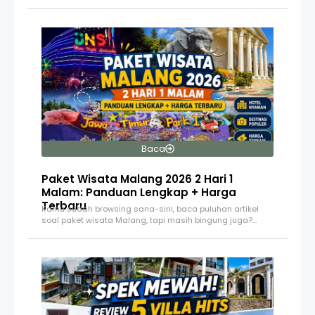
Baca
Paket Wisata Malang 2026 2 Hari 1
Malam: Panduan Lengkap + Harga
Terbaru
Kamu sudah browsing sana-sini, baca puluhan artikel
soal paket wisata Malang, tapi masih bingung juga?…