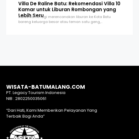
Villa De Raline Batu: Rekomendasi Villa 10
Kamar untuk Liburan Rombongan yang
Lebih Seru
Kalau kamu lagi merencanakan liburan ke Kota Batu
bareng keluarga besar atau teman satu geng,…
WISATA-BATUMALANG.COM
PT. Legacy Tourism Indonesia
NIB : 2802250035061
“Dari Hati, Kami Memberikan Pelayanan Yang
Terbaik Bagi Anda”