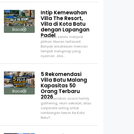
Intip Kemewahan
Villa The Resort,
Villa di Kota Batu
dengan Lapangan
Baca
Padel
Kota Batu selalu menjadi
pilihan liburan terfavorit.
Banyak wisatawan mencari
tempat menginap yang
nyaman. Jika…
5 Rekomendasi
Villa Batu Malang
Kapasitas 50
Orang Terbaru
Baca
2026
Merencanakan acara family
gathering, reuni sekolah, atau
corporate outing untuk
rombongan besar ke Kota
Batu?…