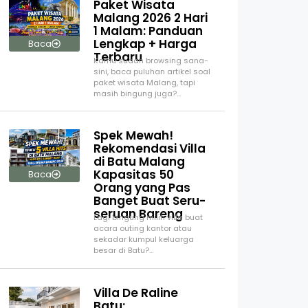
Paket Wisata
Malang 2026 2 Hari
1 Malam: Panduan
Lengkap + Harga
Baca
Terbaru
Kamu sudah browsing sana-
sini, baca puluhan artikel soal
paket wisata Malang, tapi
masih bingung juga?…
Spek Mewah!
Rekomendasi Villa
di Batu Malang
Kapasitas 50
Baca
Orang yang Pas
Banget Buat Seru-
seruan Bareng
Lagi bingung milih villa buat
acara outing kantor atau
sekadar kumpul keluarga
besar di Batu?…
Villa De Raline
Batu: