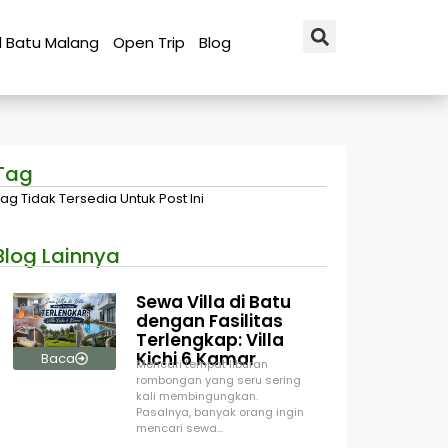
l Batu Malang
Open Trip
Blog
Tag
ag Tidak Tersedia Untuk Post Ini
Blog Lainnya
Sewa Villa di Batu
dengan Fasilitas
Terlengkap: Villa
Kichi 6 Kamar
Baca
Mencari tempat liburan
rombongan yang seru sering
kali membingungkan.
Pasalnya, banyak orang ingin
mencari sewa…