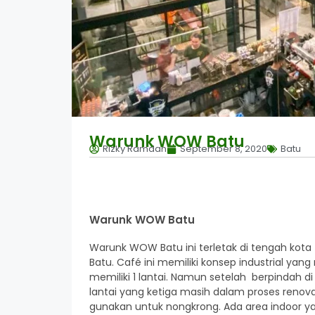
Warunk WOW Batu
Rizky Ramdan
September 8, 2020
Batu
Warunk WOW Batu
Warunk WOW Batu ini terletak di tengah kota t
Batu. Café ini memiliki konsep industrial ya
memiliki 1 lantai. Namun setelah berpindah di
lantai yang ketiga masih dalam proses renovas
gunakan untuk nongkrong. Ada area indoor y