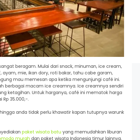
sangat beragam. Mulai dari snack, minuman, ice cream,
, ayam, mie, ikan dory, roti bakar, tahu cabe garam,
u bingung mau memesan apa ketika mengunjungi café ini.
ah berbagai macam ice creamnya. Ice creamnya sendiri
ng ketagihan. Untuk harganya, café ini mematok harga
i Rp 35.000,-.
ingga anda tidak perlu khawatir kapan tutupnya warunk
enyediakan
paket wisata batu
yang memudahkan liburan
komodo murah
dan paket wisata Indonesia timur lainnya.