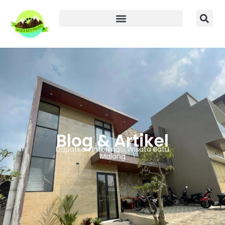
Blog & Artikel
Dapatkan Informasi Wisata Batu
Malang