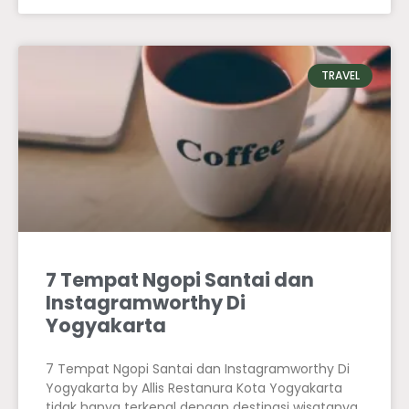
TRAVEL
7 Tempat Ngopi Santai dan
Instagramworthy Di
Yogyakarta
7 Tempat Ngopi Santai dan Instagramworthy Di
Yogyakarta by Allis Restanura Kota Yogyakarta
tidak hanya terkenal dengan destinasi wisatanya