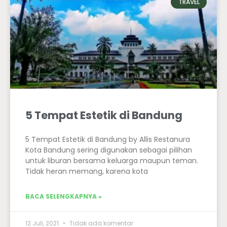
TRAVEL
5 Tempat Estetik di Bandung
5 Tempat Estetik di Bandung by Allis Restanura
Kota Bandung sering digunakan sebagai pilihan
untuk liburan bersama keluarga maupun teman.
Tidak heran memang, karena kota
BACA SELENGKAPNYA »
12 Juli, 2021
Tidak ada komentar