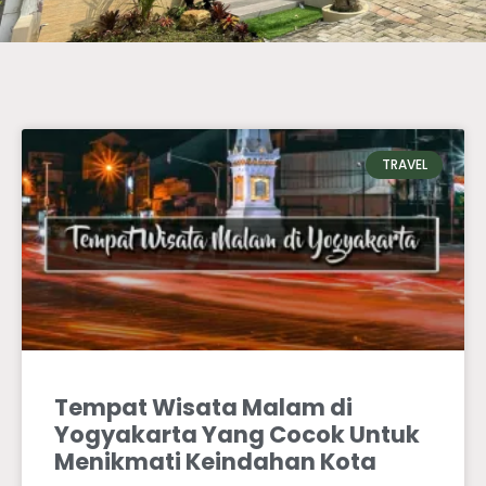
TRAVEL
Tempat Wisata Malam di
Yogyakarta Yang Cocok Untuk
Menikmati Keindahan Kota