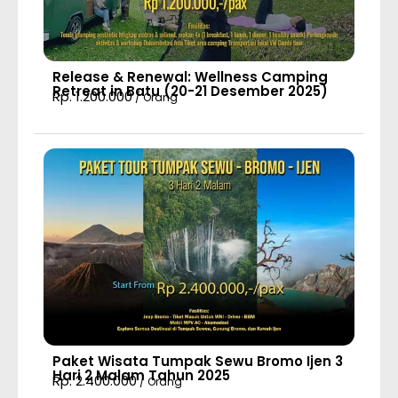
Release & Renewal: Wellness Camping
Retreat in Batu (20-21 Desember 2025)
Rp. 1.200.000
/ Orang
Paket Wisata Tumpak Sewu Bromo Ijen 3
Hari 2 Malam Tahun 2025
Rp. 2.400.000
/ Orang