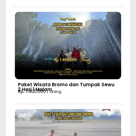
Paket Wisata Bromo dan Tumpak Sewu
2 Hari 1 Malam
Rp. 1.400.000
/ Orang