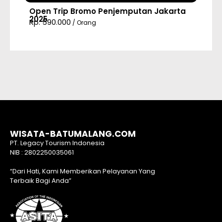
Open Trip Bromo Penjemputan Jakarta
2025
Rp. 590.000
/ Orang
WISATA-BATUMALANG.COM
PT. Legacy Tourism Indonesia
NIB : 2802250035061
“Dari Hati, Kami Memberikan Pelayanan Yang
Terbaik Bagi Anda”