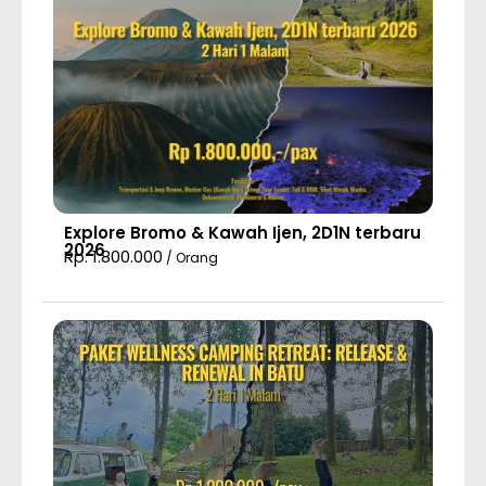
Explore Bromo & Kawah Ijen, 2D1N terbaru
2026
Rp. 1.800.000
/ Orang