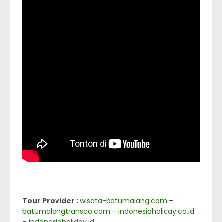
Tour Provider :
wisata-batumalang.com
–
batumalangtransco.com
–
indonesiaholiday.co.id
–
indonesiaholiday.id