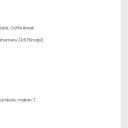
tack, Coffe Break
 Mahameru (3.676mdpl)
ukumbolo, makan 7