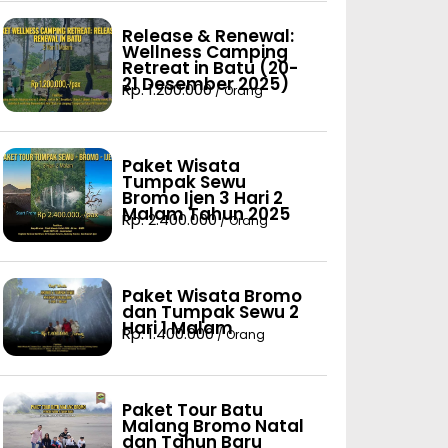
Release & Renewal:
Wellness Camping
Retreat in Batu (20-
21 Desember 2025)
Rp. 1.200.000
/ Orang
Paket Wisata
Tumpak Sewu
Bromo Ijen 3 Hari 2
Malam Tahun 2025
Rp. 2.400.000
/ Orang
Paket Wisata Bromo
dan Tumpak Sewu 2
Hari 1 Malam
Rp. 1.400.000
/ Orang
Paket Tour Batu
Malang Bromo Natal
dan Tahun Baru