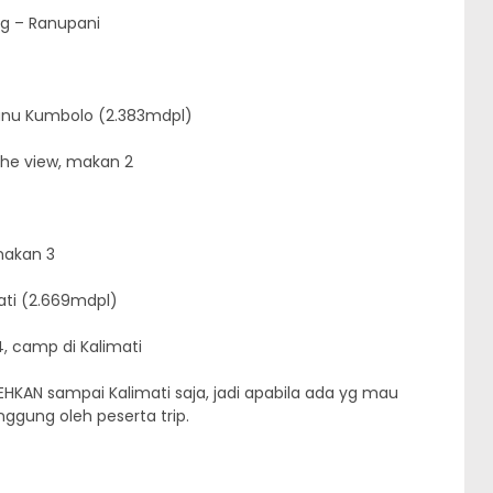
ng – Ranupani
– Ranu Kumbolo (2.383mdpl)
the view, makan 2
 makan 3
ati (2.669mdpl)
4, camp di Kalimati
KAN sampai Kalimati saja, jadi apabila ada yg mau
ggung oleh peserta trip.