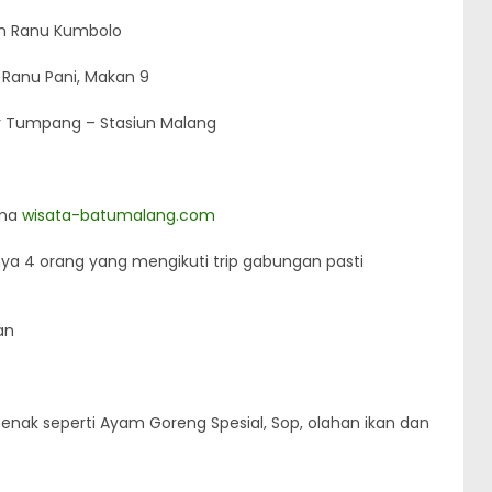
an Ranu Kumbolo
s Ranu Pani, Makan 9
sar Tumpang – Stasiun Malang
ama
wisata-batumalang.com
nya 4 orang yang mengikuti trip gabungan pasti
an
ak seperti Ayam Goreng Spesial, Sop, olahan ikan dan