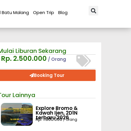
l Batu Malang
Open Trip
Blog
Mulai Liburan Sekarang
Rp. 2.500.000
/ Orang
Booking Tour
Tour Lainnya
Explore Bromo &
Kawah Ijen, 2D1N
terbaru 2026
Rp. 1.800.000
/ Orang