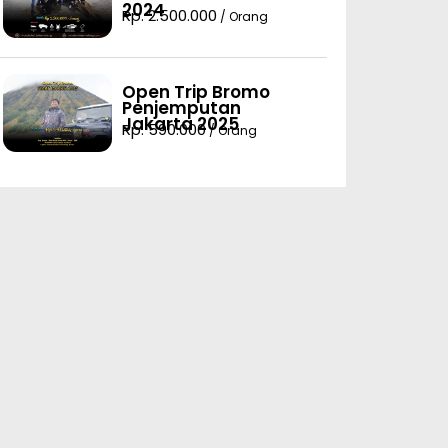
2024
Rp. 2.500.000
/ Orang
Open Trip Bromo
Penjemputan
Jakarta 2025
Rp. 590.000
/ Orang