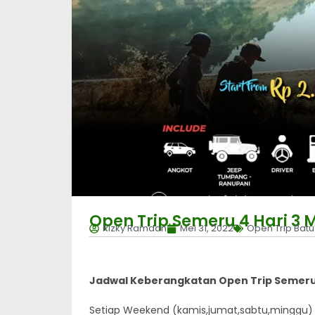
Open Trip Semeru 4 Hari 3
Rizky Ramdan
Mei 31, 2022
Open Trip Bat
Jadwal Keberangkatan Open Trip Semer
Setiap Weekend (kamis,jumat,sabtu,minggu)