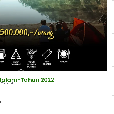
 Malam-Tahun 2022
u Malang
u
: