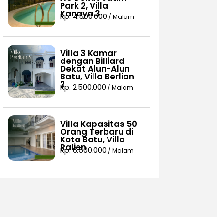
Park 2, Villa
Kanaya 3
Rp. 4.500.000
/ Malam
Villa 3 Kamar
dengan Billiard
Dekat Alun-Alun
Batu, Villa Berlian
2
Rp. 2.500.000
/ Malam
Villa Kapasitas 50
Orang Terbaru di
Kota Batu, Villa
Ralien
Rp. 6.500.000
/ Malam