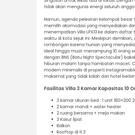
Singosari untuk lekas tiba di lokasi. Deng
tidak akan menguras energi seluruh anggo
Namun, agenda pelesiran kelompok besar
memilih akomodasi yang menyediakan daya
menempatkan Villa LPX13 ke dalam daftar
waktu di kota sejuk ini. Meskipun demikian
rombongan karena hunian yang menyediaka
ideal hingga muat menampung 10 orang sek
dengan BNS (Batu Night Spectacular) ba
hiburan malam tanpa hambatan macet. Oleh 
modern minimalis di properti Instagramab
maksimal yang tidak kalah dari hotel berbi
Fasilitas Villa 3 Kamar Kapasitas 10 
3 kamar Ukuran bed : 1 unit 180×200 2
2 kamar mandi + water heater
2 ruang bersama + meja makan
3 Kasur lipat
Balkon
Rooftop di lt.3