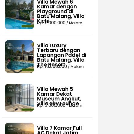
Villa Mewah 6
Kamar dengan
Playground di
Batu Malang, Villa
Kichi
Rp. 9.000.000
/ Malam
Villa Luxury
Terbaru dengan
Lapangan Padel di
Batu Malang, Villa
The Resort
Rp. 16.000.000
/ Malam
Villa Mewah 5
Kamar Dekat
Museum Angkut,
Villa Sky Lounge
Rp. 3.000.000
/ Malam
Villa 7 Kamar Full
AC Dekat Jatim