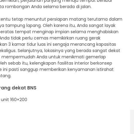
an demikian, perjalanan panjang menuju tempat berlibur
ta rombongan Anda selama berada di jalan.
 tentu tetap menuntut persiapan matang terutama dalam
 tampung lapang. Oleh karena itu, Anda sangat layak
 teratas tempat menginap impian selama menghabiskan
, Anda tidak perlu cemas memikirkan ruang gerak
n 3 kamar tidur luas ini sengaja merancang kapasitas
aligus. Selanjutnya, lokasinya yang berada sangat dekat
kal mempermudah Anda untuk menikmati gemerlap
sebab itu, kelengkapan fasilitas interior berkonsep
le ini pasti sanggup memberikan kenyamanan istirahat
ntang.
Orang dekat BNS
 unit 160×200