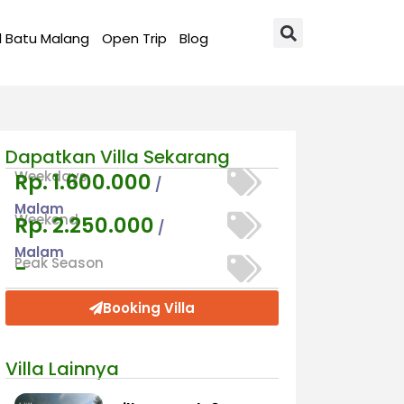
l Batu Malang
Open Trip
Blog
Dapatkan Villa Sekarang
Weekdays
Rp. 1.600.000
/
Malam
Weekend
Rp. 2.250.000
/
Malam
Peak Season
-
Booking Villa
Villa Lainnya