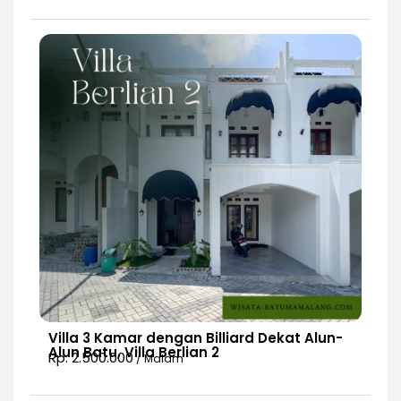
Villa 3 Kamar dengan Billiard Dekat Alun-
Alun Batu, Villa Berlian 2
Rp. 2.500.000
/ Malam