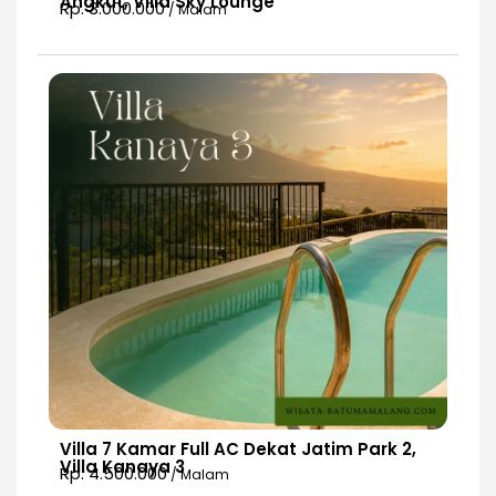
Angkut, Villa Sky Lounge
Rp. 3.000.000
/ Malam
Villa 7 Kamar Full AC Dekat Jatim Park 2,
Villa Kanaya 3
Rp. 4.500.000
/ Malam