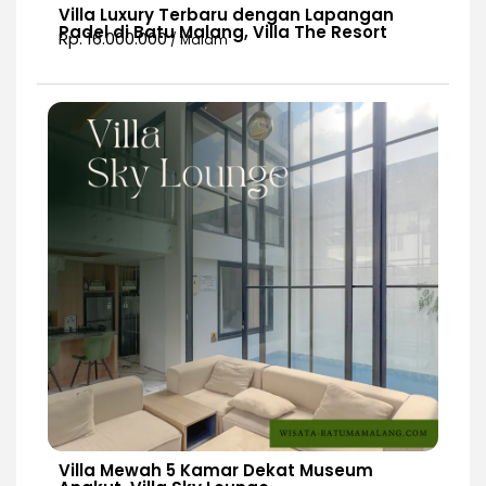
Villa Luxury Terbaru dengan Lapangan
Padel di Batu Malang, Villa The Resort
Rp. 16.000.000
/ Malam
Villa Mewah 5 Kamar Dekat Museum