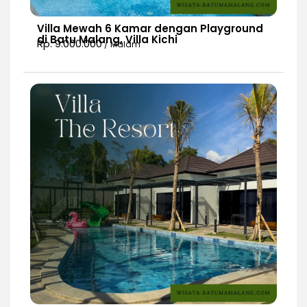
Villa Mewah 6 Kamar dengan Playground
di Batu Malang, Villa Kichi
Rp. 9.000.000
/ Malam