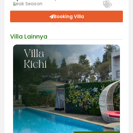
Peak Season
-
Booking Villa
Villa Lainnya