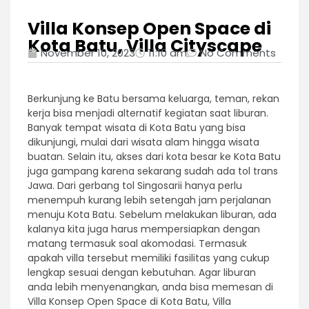
Villa Konsep Open Space di
Kota Batu, Villa Cityscape
November 10, 2023
11:10 am
No Comments
Berkunjung ke Batu bersama keluarga, teman, rekan
kerja bisa menjadi alternatif kegiatan saat liburan.
Banyak tempat wisata di Kota Batu yang bisa
dikunjungi, mulai dari wisata alam hingga wisata
buatan. Selain itu, akses dari kota besar ke Kota Batu
juga gampang karena sekarang sudah ada tol trans
Jawa. Dari gerbang tol Singosarii hanya perlu
menempuh kurang lebih setengah jam perjalanan
menuju Kota Batu. Sebelum melakukan liburan, ada
kalanya kita juga harus mempersiapkan dengan
matang termasuk soal akomodasi. Termasuk
apakah villa tersebut memiliki fasilitas yang cukup
lengkap sesuai dengan kebutuhan. Agar liburan
anda lebih menyenangkan, anda bisa memesan di
Villa Konsep Open Space di Kota Batu, Villa