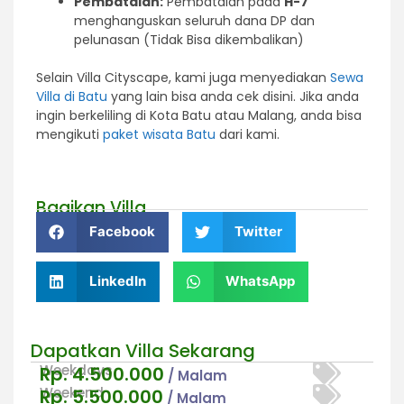
Pembatalan:
Pembatalan pada
H-7
menghanguskan seluruh dana DP dan
pelunasan (Tidak Bisa dikembalikan)
Selain Villa Cityscape, kami juga menyediakan
Sewa
Villa di Batu
yang lain bisa anda cek disini. Jika anda
ingin berkeliling di Kota Batu atau Malang, anda bisa
mengikuti
paket wisata Batu
dari kami.
Bagikan Villa
Facebook
Twitter
LinkedIn
WhatsApp
Dapatkan Villa Sekarang
Weekdays
Rp. 4.500.000
/ Malam
Weekend
Rp. 5.500.000
/ Malam