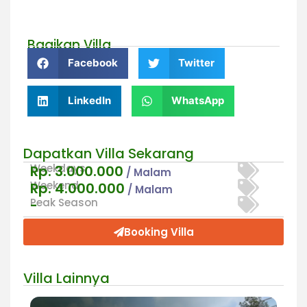
Bagikan Villa
Facebook
Twitter
LinkedIn
WhatsApp
Dapatkan Villa Sekarang
Weekdays
Rp. 3.000.000
/ Malam
Weekend
Rp. 4.000.000
/ Malam
Peak Season
-
Booking Villa
Villa Lainnya