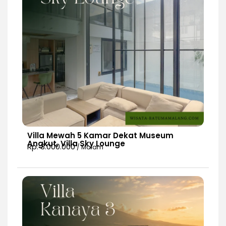
Villa Mewah 5 Kamar Dekat Museum
Angkut, Villa Sky Lounge
Rp. 3.000.000
/ Malam