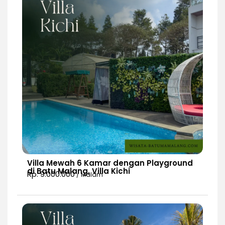
Villa Mewah 6 Kamar dengan Playground
di Batu Malang, Villa Kichi
Rp. 9.000.000
/ Malam