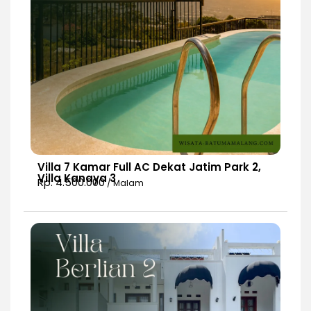
Villa 7 Kamar Full AC Dekat Jatim Park 2,
Villa Kanaya 3
Rp. 4.500.000
/ Malam