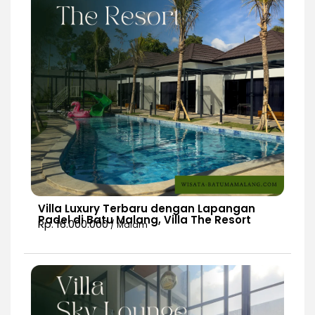
Villa Luxury Terbaru dengan Lapangan
Padel di Batu Malang, Villa The Resort
Rp. 16.000.000
/ Malam