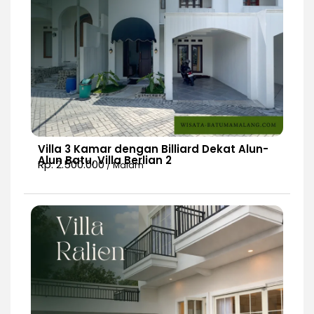
Villa 3 Kamar dengan Billiard Dekat Alun-
Alun Batu, Villa Berlian 2
Rp. 2.500.000
/ Malam