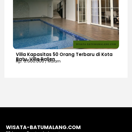
Villa Kapasitas 50 Orang Terbaru di Kota
Batu, Villa Ralien
Rp. 6.500.000
/ Malam
WISATA-BATUMALANG.COM