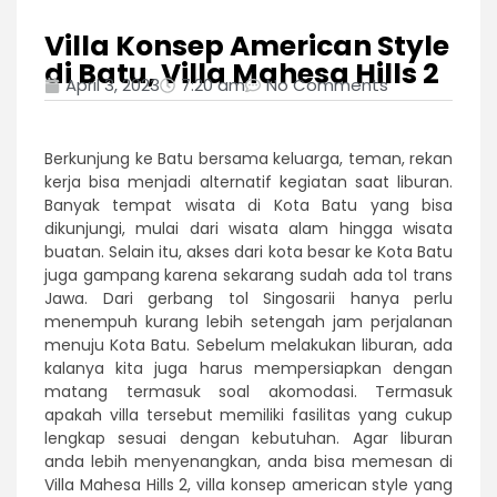
Villa Konsep American Style
di Batu, Villa Mahesa Hills 2
April 3, 2023
7:20 am
No Comments
Berkunjung ke Batu bersama keluarga, teman, rekan
kerja bisa menjadi alternatif kegiatan saat liburan.
Banyak tempat wisata di Kota Batu yang bisa
dikunjungi, mulai dari wisata alam hingga wisata
buatan. Selain itu, akses dari kota besar ke Kota Batu
juga gampang karena sekarang sudah ada tol trans
Jawa. Dari gerbang tol Singosarii hanya perlu
menempuh kurang lebih setengah jam perjalanan
menuju Kota Batu. Sebelum melakukan liburan, ada
kalanya kita juga harus mempersiapkan dengan
matang termasuk soal akomodasi. Termasuk
apakah villa tersebut memiliki fasilitas yang cukup
lengkap sesuai dengan kebutuhan. Agar liburan
anda lebih menyenangkan, anda bisa memesan di
Villa Mahesa Hills 2, villa konsep american style yang