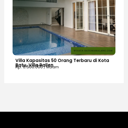
Villa Kapasitas 50 Orang Terbaru di Kota
Batu, Villa Ralien
Rp. 6.500.000
/ Malam