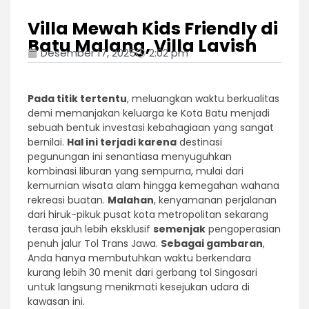
Villa Mewah Kids Friendly di
Batu Malang, Villa Lavish
Desember 17, 2025
2:02 pm
Pada titik tertentu
, meluangkan waktu berkualitas
demi memanjakan keluarga ke Kota Batu menjadi
sebuah bentuk investasi kebahagiaan yang sangat
bernilai.
Hal ini terjadi karena
destinasi
pegunungan ini senantiasa menyuguhkan
kombinasi liburan yang sempurna, mulai dari
kemurnian wisata alam hingga kemegahan wahana
rekreasi buatan.
Malahan
, kenyamanan perjalanan
dari hiruk-pikuk pusat kota metropolitan sekarang
terasa jauh lebih eksklusif
semenjak
pengoperasian
penuh jalur Tol Trans Jawa.
Sebagai gambaran
,
Anda hanya membutuhkan waktu berkendara
kurang lebih 30 menit dari gerbang tol Singosari
untuk langsung menikmati kesejukan udara di
kawasan ini.