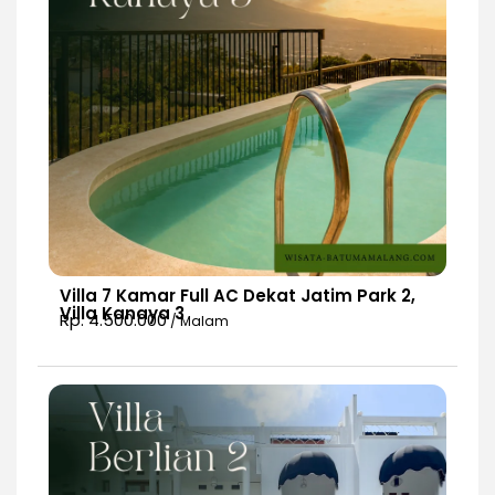
Villa 7 Kamar Full AC Dekat Jatim Park 2,
Villa Kanaya 3
Rp. 4.500.000
/ Malam