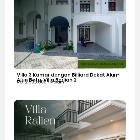
Villa 3 Kamar dengan Billiard Dekat Alun-
Alun Batu, Villa Berlian 2
Rp. 2.500.000
/ Malam