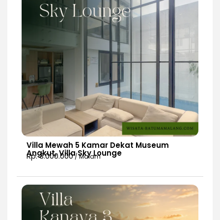
Villa Mewah 5 Kamar Dekat Museum
Angkut, Villa Sky Lounge
Rp. 3.000.000
/ Malam