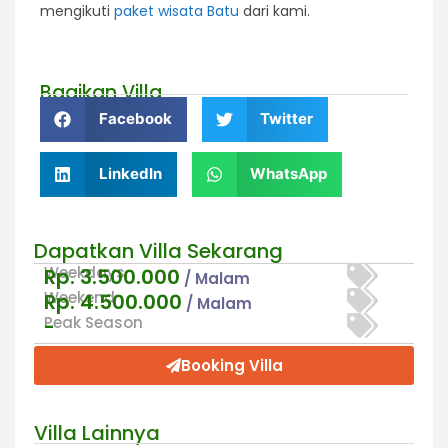
mengikuti
paket wisata Batu
dari kami.
Bagikan Villa
Facebook
Twitter
LinkedIn
WhatsApp
Dapatkan Villa Sekarang
Weekdays
Rp. 3.500.000
/ Malam
Weekend
Rp. 4.500.000
/ Malam
Peak Season
-
Booking Villa
Villa Lainnya