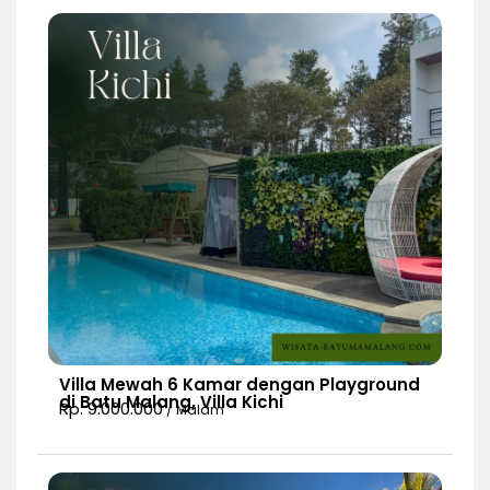
Villa Mewah 6 Kamar dengan Playground
di Batu Malang, Villa Kichi
Rp. 9.000.000
/ Malam