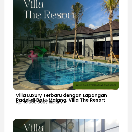
Villa Luxury Terbaru dengan Lapangan
Padel di Batu Malang, Villa The Resort
Rp. 16.000.000
/ Malam