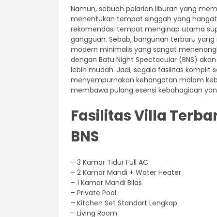
Namun, sebuah pelarian liburan yang memb
menentukan tempat singgah yang hangat. O
rekomendasi tempat menginap utama sup
gangguan. Sebab, bangunan terbaru yang m
modern minimalis yang sangat menenangkan
dengan Batu Night Spectacular (BNS) a
lebih mudah. Jadi, segala fasilitas komplit 
menyempurnakan kehangatan malam kebe
membawa pulang esensi kebahagiaan yang 
Fasilitas Villa Terb
BNS
– 3 Kamar Tidur Full AC
– 2 Kamar Mandi + Water Heater
– 1 Kamar Mandi Bilas
– Private Pool
– Kitchen Set Standart Lengkap
– Living Room