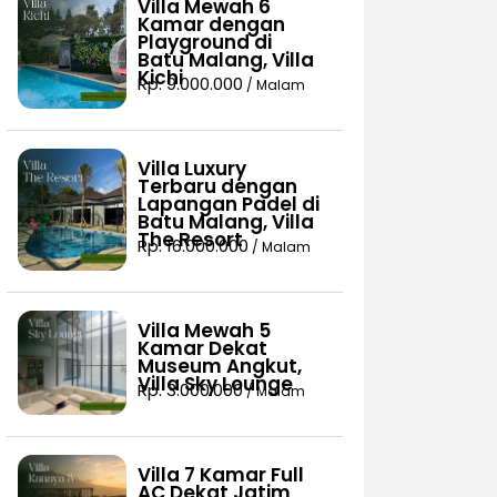
Villa Mewah 6
Kamar dengan
Playground di
Batu Malang, Villa
Kichi
Rp. 9.000.000
/ Malam
Villa Luxury
Terbaru dengan
Lapangan Padel di
Batu Malang, Villa
The Resort
Rp. 16.000.000
/ Malam
Villa Mewah 5
Kamar Dekat
Museum Angkut,
Villa Sky Lounge
Rp. 3.000.000
/ Malam
Villa 7 Kamar Full
AC Dekat Jatim