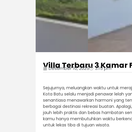
Villa Terbaru 3 Kamar F
Desember 10, 2025
3:15 pm
Sejujurnya, meluangkan waktu untuk meraj
Kota Batu selalu menjadi penawar lelah ya
senantiasa menawarkan harmoni yang ten
berbagai destinasi rekreasi buatan. Apalag
jauh lebih praktis dan bebas hambatan sem
kamu hanya membutuhkan waktu berkendara 
untuk lekas tiba di tujuan wisata.