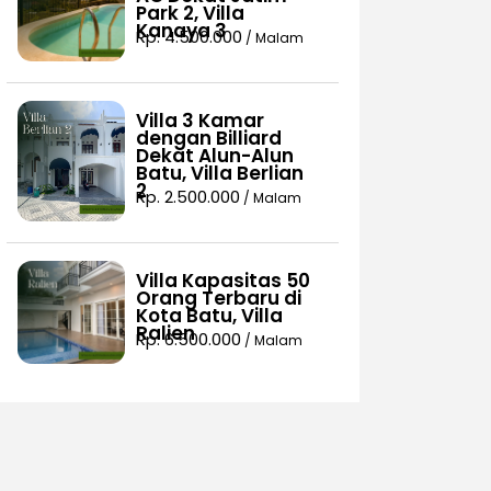
Park 2, Villa
Kanaya 3
Rp. 4.500.000
/ Malam
Villa 3 Kamar
dengan Billiard
Dekat Alun-Alun
Batu, Villa Berlian
2
Rp. 2.500.000
/ Malam
Villa Kapasitas 50
Orang Terbaru di
Kota Batu, Villa
Ralien
Rp. 6.500.000
/ Malam