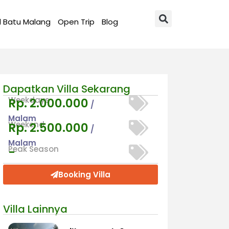
l Batu Malang
Open Trip
Blog
Dapatkan Villa Sekarang
Weekdays
Rp. 2.000.000
/
Malam
Weekend
Rp. 2.500.000
/
Malam
Peak Season
-
Booking Villa
Villa Lainnya