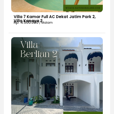
Villa 7 Kamar Full AC Dekat Jatim Park 2,
Villa Kanaya 3
Rp. 4.500.000
/ Malam