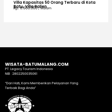
Villa Kapasitas 50 Orang Terbaru di Kota
Batu, Villa Ralien
Rp. 6.500.000
/ Malam
WISATA-BATUMALANG.COM
PT. Legacy Tourism Indonesia
NIB : 2802250035061
“Dari Hati, Kami Memberikan Pelayanan Yang
Terbaik Bagi Anda”