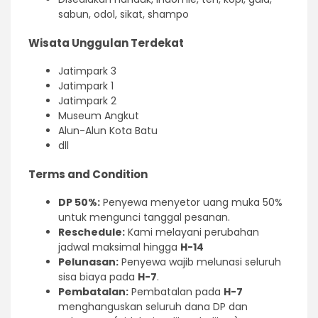
sabun, odol, sikat, shampo
Wisata Unggulan Terdekat
Jatimpark 3
Jatimpark 1
Jatimpark 2
Museum Angkut
Alun-Alun Kota Batu
dll
Terms and Condition
DP 50%:
Penyewa menyetor uang muka 50%
untuk mengunci tanggal pesanan.
Reschedule:
Kami melayani perubahan
jadwal maksimal hingga
H-14
Pelunasan:
Penyewa wajib melunasi seluruh
sisa biaya pada
H-7
.
Pembatalan:
Pembatalan pada
H-7
menghanguskan seluruh dana DP dan