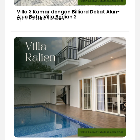
Villa 3 Kamar dengan Billiard Dekat Alun-
Alun Batu, Villa Berlian 2
Rp. 2.500.000
/ Malam