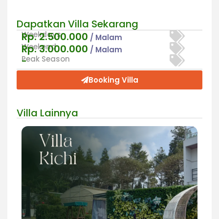
Dapatkan Villa Sekarang
Weekdays
Rp. 2.500.000
/ Malam
Weekend
Rp. 3.000.000
/ Malam
Peak Season
-
Booking Villa
Villa Lainnya