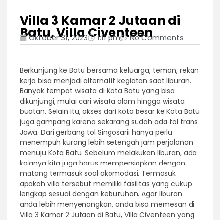
Villa 3 Kamar 2 Jutaan di
Batu, Villa Civenteen
Oktober 31, 2023
1:11 pm
No Comments
Berkunjung ke Batu bersama keluarga, teman, rekan
kerja bisa menjadi alternatif kegiatan saat liburan.
Banyak tempat wisata di Kota Batu yang bisa
dikunjungi, mulai dari wisata alam hingga wisata
buatan. Selain itu, akses dari kota besar ke Kota Batu
juga gampang karena sekarang sudah ada tol trans
Jawa. Dari gerbang tol Singosarii hanya perlu
menempuh kurang lebih setengah jam perjalanan
menuju Kota Batu. Sebelum melakukan liburan, ada
kalanya kita juga harus mempersiapkan dengan
matang termasuk soal akomodasi. Termasuk
apakah villa tersebut memiliki fasilitas yang cukup
lengkap sesuai dengan kebutuhan. Agar liburan
anda lebih menyenangkan, anda bisa memesan di
Villa 3 Kamar 2 Jutaan di Batu, Villa Civenteen yang