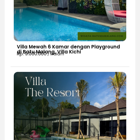
Villa Mewah 6 Kamar dengan Playground
di Batu Malang, Villa Kichi
Rp. 9.000.000
/ Malam