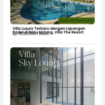
Villa Luxury Terbaru dengan Lapangan
Padel di Batu Malang, Villa The Resort
Rp. 16.000.000
/ Malam