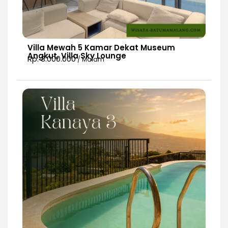
Villa Mewah 5 Kamar Dekat Museum
Angkut, Villa Sky Lounge
Rp. 3.000.000
/ Malam