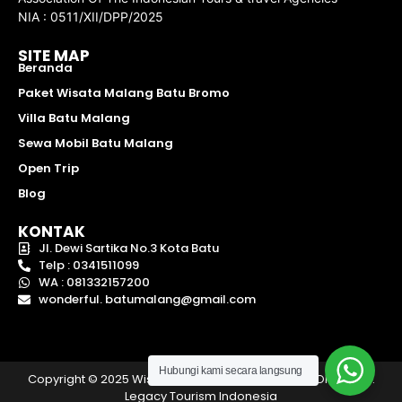
NIA : 0511/XII/DPP/2025
SITE MAP
Beranda
Paket Wisata Malang Batu Bromo
Villa Batu Malang
Sewa Mobil Batu Malang
Open Trip
Blog
KONTAK
Jl. Dewi Sartika No.3 Kota Batu
Telp : 0341511099
WA : 081332157200
wonderful. batumalang@gmail.com
Hubungi kami secara langsung
Copyright © 2025 Wisata Batu Malang | Hak Cipta Oleh – PT.
Legacy Tourism Indonesia