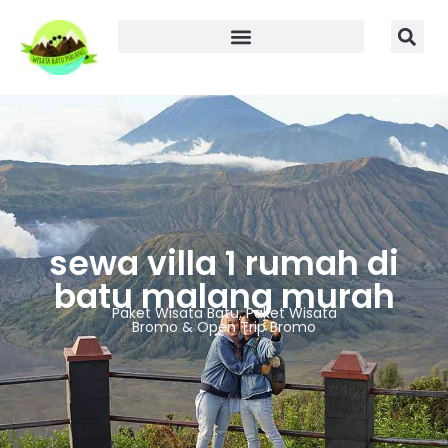
sewa villa 1 rumah di
batu malang murah
Paket Wisata Batu, Paket Wisata
Bromo & Open Trip Bromo